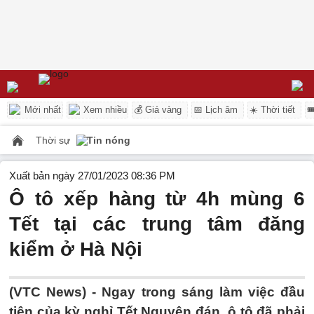
Mới nhất
Xem nhiều
💰 Giá vàng
📅 Lịch âm
☀️ Thời tiết

Thời sự
Tin nóng
Xuất bản ngày 27/01/2023 08:36 PM
Ô tô xếp hàng từ 4h mùng 6
Tết tại các trung tâm đăng
kiểm ở Hà Nội
(VTC News) -
Ngay trong sáng làm việc đầu
tiên của kỳ nghỉ Tết Nguyên đán, ô tô đã phải