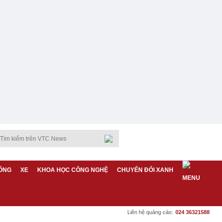
ỐNG
XE
KHOA HỌC CÔNG NGHỆ
CHUYỂN ĐỔI XANH
Liên hệ quảng cáo:
024 36321588