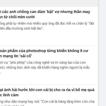
i các anh chồng can đảm 'bật' vợ nhưng thần may
n từ chối mỉm cười
ng phải tự nhiên mà nhiều quý ông đã đúc kết ra chân lý "đội
lên đầu trường sinh bất lão".
 sản phẩm của photoshop từng khiến không ít cư
n mạng tin 'sái cổ'
i sự "phù phép" của công nghệ và trí sáng tạo của con
ười, những bức ảnh này đã khiến hàng nghìn người bị mắc
.
ạt ảnh hài hước khi con cái bị cho ra rìa vì bố mẹ quá
c tình cảm
g như dân mạng hay nói: "Con cái là hàng tặng kèm còn cha