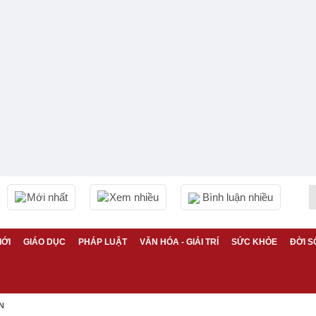
Mới nhất
Xem nhiều
Bình luận nhiều
IỚI
GIÁO DỤC
PHÁP LUẬT
VĂN HÓA - GIẢI TRÍ
SỨC KHỎE
ĐỜI S
N