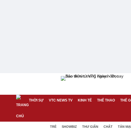
THỜI SỰ
VTC NEWS TV
KINH TẾ
THỂ THAO
THẾ G
TRẺ
SHOWBIZ
THƯ GIÃN
CHẤT
TẢN MẠ