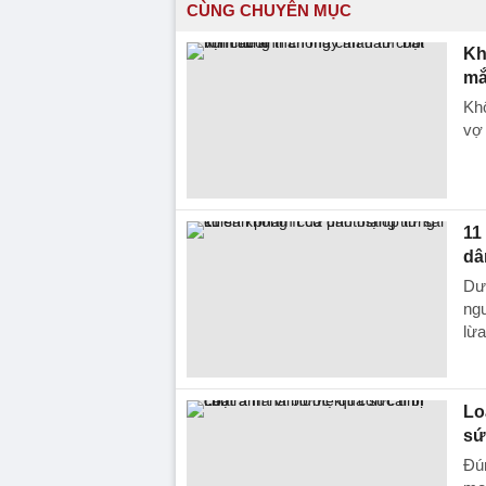
CÙNG CHUYÊN MỤC
Kh
mắ
Khô
vợ 
11
dâ
Dướ
ng
lừa
Lo
sứ
Đún