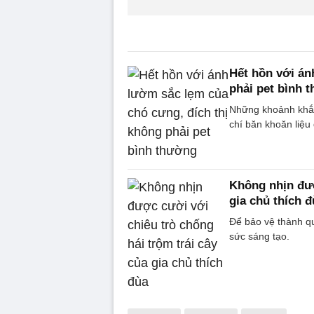
Hết hồn với án
phải pet bình 
Những khoảnh khắc 
chí băn khoăn liệu
Không nhịn đượ
gia chủ thích đ
Để bảo vệ thành qu
sức sáng tạo.