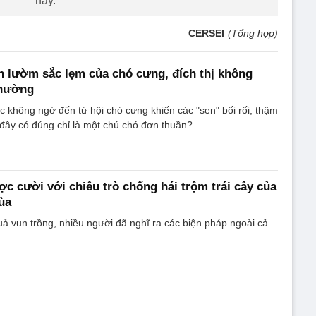
này.
CERSEI
(Tổng hợp)
h lườm sắc lẹm của chó cưng, đích thị không
thường
không ngờ đến từ hội chó cưng khiến các "sen" bối rối, thậm
 đây có đúng chỉ là một chú chó đơn thuần?
c cười với chiêu trò chống hái trộm trái cây của
ùa
ả vun trồng, nhiều người đã nghĩ ra các biện pháp ngoài cả