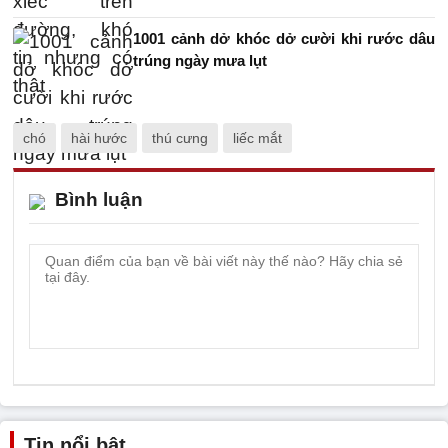
1001 cảnh dở khóc dở cười khi rước dâu
trúng ngày mưa lụt
chó
hài hước
thú cưng
liếc mắt
Bình luận
Tin nổi bật