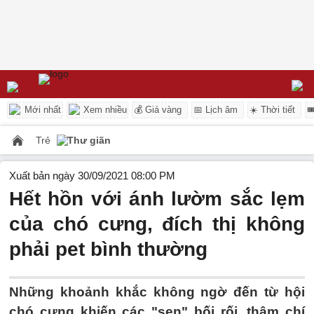
Mới nhất
Xem nhiều
💰 Giá vàng
📅 Lịch âm
☀️ Thời tiết

Trẻ
Thư giãn
Xuất bản ngày 30/09/2021 08:00 PM
Hết hồn với ánh lườm sắc lẹm
của chó cưng, đích thị không
phải pet bình thường
Những khoảnh khắc không ngờ đến từ hội
chó cưng khiến các "sen" bối rối, thậm chí