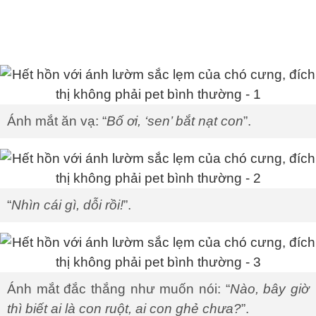
Ánh mắt ăn vạ: “
Bố ơi, ‘sen’ bắt nạt con
”.
“
Nhìn cái gì, dỗi rồi!
”.
Ánh mắt đắc thắng như muốn nói: “
Nào, bây giờ
thì biết ai là con ruột, ai con ghẻ chưa?
”.