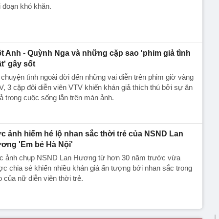
i đoạn khó khăn.
ệt Anh - Quỳnh Nga và những cặp sao 'phim giả tình
ật' gây sốt
chuyện tình ngoài đời đến những vai diễn trên phim giờ vàng
, 3 cặp đôi diễn viên VTV khiến khán giả thích thú bởi sự ăn
ả trong cuộc sống lẫn trên màn ảnh.
c ảnh hiếm hé lộ nhan sắc thời trẻ của NSND Lan
ơng 'Em bé Hà Nội'
c ảnh chụp NSND Lan Hương từ hơn 30 năm trước vừa
c chia sẻ khiến nhiều khán giả ấn tượng bởi nhan sắc trong
o của nữ diễn viên thời trẻ.