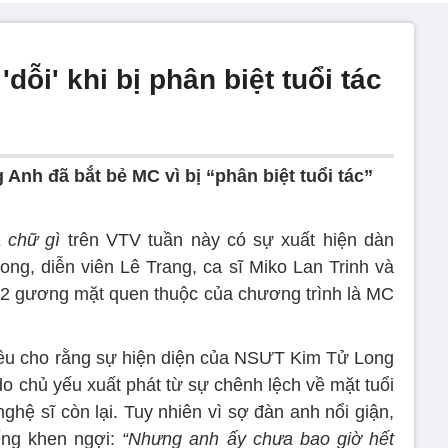
ỗi' khi bị phân biệt tuổi tác
Anh đã bắt bẻ MC vì bị “phân biệt tuổi tác”
 chữ gì
trên VTV tuần này có sự xuất hiện dàn
, diễn viên Lê Trang, ca sĩ Miko Lan Trinh và
 2 gương mặt quen thuộc của chương trình là MC
đều cho rằng sự hiện diện của NSƯT Kim Tử Long
 do chủ yếu xuất phát từ sự chênh lệch về mặt tuổi
hệ sĩ còn lại. Tuy nhiên vì sợ đàn anh nổi giận,
ếng khen ngợi:
“Nhưng anh ấy chưa bao giờ hết