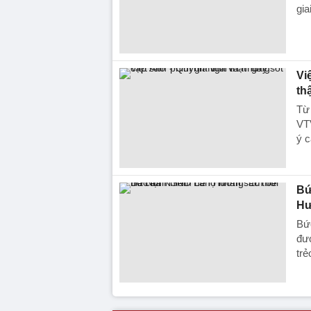
gia
Vi
th
Từ 
VTV
ý c
Bứ
Hư
Bứ
đượ
trẻ