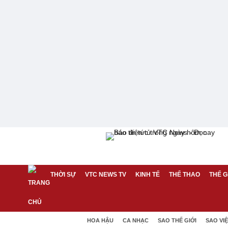
THỜI SỰ
VTC NEWS TV
KINH TẾ
THỂ THAO
THẾ G
HOA HẬU
CA NHẠC
SAO THẾ GIỚI
SAO VI