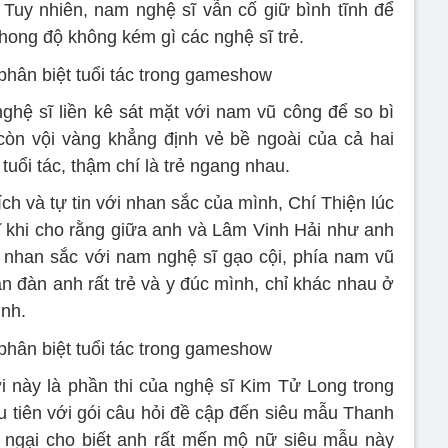
n. Tuy nhiên, nam nghệ sĩ vẫn cố giữ bình tĩnh để
ong độ không kém gì các nghệ sĩ trẻ.
hệ sĩ liền kê sát mặt với nam vũ công để so bì
còn vội vàng khẳng định vẻ bề ngoài của cả hai
uổi tác, thậm chí là trẻ ngang nhau.
h và tự tin với nhan sắc của mình, Chí Thiện lúc
 khi cho rằng giữa anh và Lâm Vinh Hải như anh
 nhan sắc với nam nghệ sĩ gạo cội, phía nam vũ
 đàn anh rất trẻ và y đúc mình, chỉ khác nhau ở
ình.
 này là phần thi của nghệ sĩ Kim Tử Long trong
 tiên với gói câu hỏi đề cập đến siêu mẫu Thanh
ngại cho biết anh rất mến mộ nữ siêu mẫu này