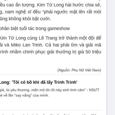
ều cao ấn tượng. Kim Tử Long hài hước chia sẻ,
g, nam nghệ sĩ đều “phải ngước mặt lên rất mỏi
ũng không khỏi bật cười.
Kim Tử Long cùng Lê Trang trở thành một đội để
i và Miko Lan Trinh. Cả hai phải tìm và giải mã
ình nhằm chinh phục giải thưởng trị giá 50 triệu
(Nguồn: Phụ Nữ Việt Nam)
ng: 'Tôi có bồ khi đã lấy Trinh Trinh'
giả, từ yêu thương, mến mộ tôi rồi nảy sinh tình cảm" - NSƯT
ẻ về lần "say nắng" của mình.