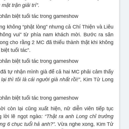
ặt trận giải trí”.
g không “phật lòng” nhưng cả Chí Thiện và Liêu
“không vui” từ phía nam khách mời. Bước ra sân
ong cho rằng 2 MC đã thiếu thành thật khi không
iệt tuổi tác”.
đã tự nhận mình già để cả hai MC phải cảm thấy
i thì tôi là cái người già nhất rồi!”
, Kim Tử Long
 còn lại cũng xuất hiện, nữ diễn viên tiếp tục
 lời lẽ ngọt ngào
: “Thật ra anh Long chỉ trưởng
ũng 6 chục tuổi hả anh?”.
Vừa nghe xong, Kim Tử