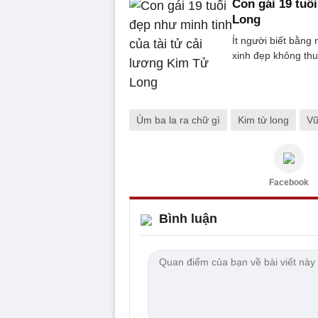
Con gái 19 tuổ
Long
Ít người biết bằng
xinh đẹp không thu
Úm ba la ra chữ gì
Kim tử long
Vũ
Facebook
Bình luận