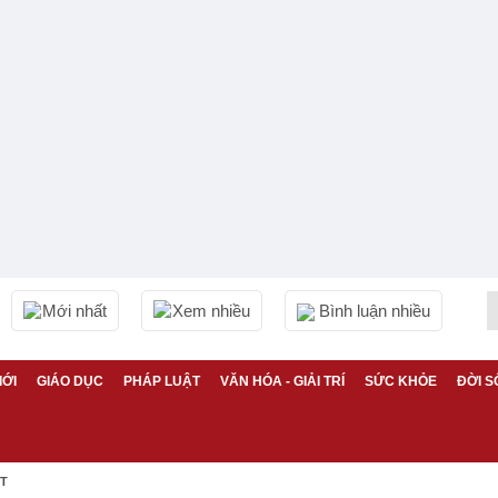
Mới nhất
Xem nhiều
Bình luận nhiều
IỚI
GIÁO DỤC
PHÁP LUẬT
VĂN HÓA - GIẢI TRÍ
SỨC KHỎE
ĐỜI S
ỆT