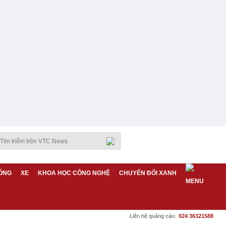
ỐNG
XE
KHOA HỌC CÔNG NGHỆ
CHUYỂN ĐỔI XANH
Liên hệ quảng cáo:
024 36321588