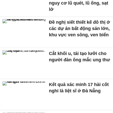
nguy cơ lũ quét, lũ ống, sạt
lở
Đề nghị siết thiết kế đô thị ở
các dự án bất động sản lớn,
khu vực ven sông, ven biển
Cắt khối u, tái tạo lưỡi cho
người đàn ông mắc ung thư
Kết quả xác minh 17 hài cốt
nghi là liệt sĩ ở Đà Nẵng