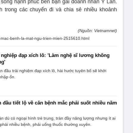
 sống hạnh phúc bên bạn gái doanh nhân Ý Lan.
 trong các chuyến đi và chia sẻ nhiều khoảnh
(Nguồn: Vietnamnet)
ung-mac-benh-la-mat-ngu-trien-mien-2515610.html
 nghiệp đạp xích lô: 'Làm nghệ sĩ lương không
ng'
 đầu trải nghiệm đạp xích lô, hài hước tuyên bố sẽ khởi
 nhập ổn.
 đầu tiết lộ về căn bệnh mắc phải suốt nhiều năm
n dù có ngoại hình trẻ trung, tràn đầy năng lượng nhưng ít ai
phải nhiều bệnh, phải uống thuốc thường xuyên.