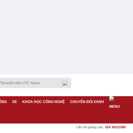
ỐNG
XE
KHOA HỌC CÔNG NGHỆ
CHUYỂN ĐỔI XANH
Liên hệ quảng cáo:
024 36321588