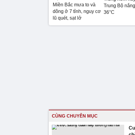
Miền Bắc mưa to và
Trung Bộ nắn
dông ở 7 tỉnh, nguy cơ
36°C
lũ quét, sạt lở
CÙNG CHUYÊN MỤC
Cu
ch