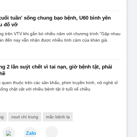
uối tuần' sống chung bạo bệnh, U60 bình yên
au đổ vỡ
ng trên VTV khi gắn bó nhiều năm với chương trình "Gặp nhau
ân đến nay vẫn nhận được nhiều tình cảm của khán giả.
g 2 lần suýt chết vì tai nạn, giờ bệnh tật, phải
hề
quen thuộc trên các sân khấu, phim truyền hình, nữ nghệ sĩ
ng chật vật với nhiều bệnh tật ở tuổi xế chiều.
ng
nsưt chí trung
mắc bệnh lạ
Zalo