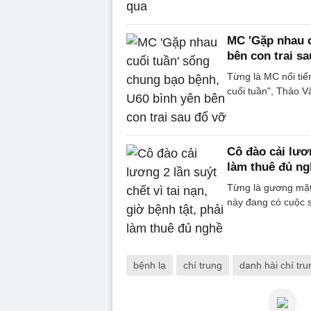
MC 'Gặp nhau c
bên con trai s
Từng là MC nổi tiế
cuối tuần", Thảo V
Cô đào cải lươn
làm thuê đủ ng
Từng là gương mặt 
này đang có cuộc số
bệnh lạ
chí trung
danh hài chí tru