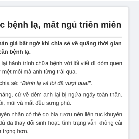
 bệnh lạ, mất ngủ triền miên
án giả bất ngờ khi chia sẻ về quãng thời gian
ăn bệnh lạ.
lại hành trình chữa bệnh với lối viết dí dỏm quen
mệt mỏi mà anh từng trải qua.
hia sẻ:
“Bệnh lạ và tôi đã vượt qua!”.
tháng, cứ về đêm anh lại bị ngứa ngáy toàn thân.
i, mũi và mắt đều sưng phù.
ên nhân có thể do bia rượu nên liên tục khuyên
ù đã thay đổi sinh hoạt, tình trạng vẫn không cải
m trọng hơn.