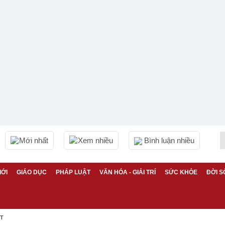
Mới nhất
Xem nhiều
Bình luận nhiều
IỚI
GIÁO DỤC
PHÁP LUẬT
VĂN HÓA - GIẢI TRÍ
SỨC KHỎE
ĐỜI S
ỆT