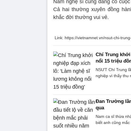
Nam nghệ sĩ cũng đang có cuộc
Cả hai thường xuyên đồng hành
khắc đời thường vui vẻ.
Link: https://vietnamnet.vn/nsut-chi-tr
Chí Trung khởi
nổi 15 triệu đồ
NSƯT Chí Trung lần
nghiệp vì thấy thu
Đan Trường lần
qua
Nam ca sĩ thừa nhậ
biết anh cũng mắc 