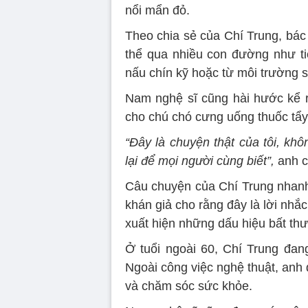
nổi mẩn đỏ.
Theo chia sẻ của Chí Trung, bác 
thể qua nhiều con đường như ti
nấu chín kỹ hoặc từ môi trường s
Nam nghệ sĩ cũng hài hước kể r
cho chú chó cưng uống thuốc tẩy
“Đây là chuyện thật của tôi, k
lại để mọi người cùng biết”,
anh c
Câu chuyện của Chí Trung nhanh 
khán giả cho rằng đây là lời nhắ
xuất hiện những dấu hiệu bất th
Ở tuổi ngoài 60, Chí Trung đan
Ngoài công việc nghệ thuật, anh d
và chăm sóc sức khỏe.