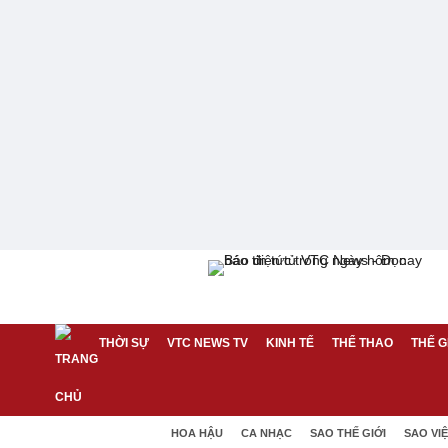
THỜI SỰ
VTC NEWS TV
KINH TẾ
THỂ THAO
THẾ G
HOA HẬU
CA NHẠC
SAO THẾ GIỚI
SAO VI