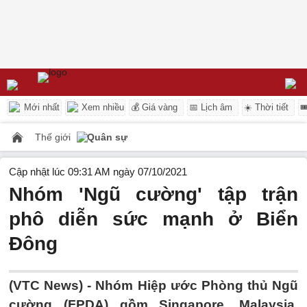
Mới nhất
Xem nhiều
💰 Giá vàng
📅 Lịch âm
☀️ Thời tiết

Thế giới
Quân sự
Cập nhật lúc 09:31 AM ngày 07/10/2021
Nhóm 'Ngũ cường' tập trận
phô diễn sức mạnh ở Biển
Đông
(VTC News) -
Nhóm Hiệp ước Phòng thủ Ngũ
cường (FPDA) gồm Singapore, Malaysia,