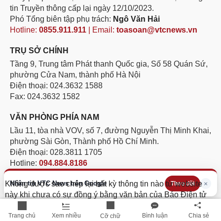
tin Truyền thông cấp lại ngày 12/10/2023.
Phó Tổng biên tập phụ trách:
Ngô Văn Hải
Hotline:
0855.911.911
| Email:
toasoan@vtcnews.vn
TRỤ SỞ CHÍNH
Tầng 9, Trung tâm Phát thanh Quốc gia, Số 58 Quán Sứ,
phường Cửa Nam, thành phố Hà Nội
Điện thoại: 024.3632 1588
Fax: 024.3632 1582
VĂN PHÒNG PHÍA NAM
Lầu 11, tòa nhà VOV, số 7, đường Nguyễn Thị Minh Khai,
phường Sài Gòn, Thành phố Hồ Chí Minh.
Điện thoại: 028.3811 1705
Hotline:
094.884.8186
Nhận tin VTC News trên Google
×
Không được sao chép lại bất kỳ thông tin nào từ website
Theo dõi
này khi chưa có sự đồng ý bằng văn bản của Báo Điện tử
VTC News
Trang chủ
Xem nhiều
Bình luận
Chia sẻ
Cỡ chữ