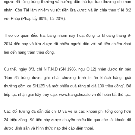
người đã từng trúng thưởng và hướng dẫn thủ tục trao thưởng cho nạn
nhân. Còn Tài làm nhiệm vụ rút tiền lừa được và ăn chia theo tỉ lệ 8:2
với Pháp (Pháp lấy 80%, Tài 20%).
Theo cơ quan điều tra, băng nhóm này hoạt động từ khoảng tháng 9-
2014 đến nay và lừa được rất nhiều người dân với số tiền chiếm đoạt
lên đến hàng trăm triệu đồng.
Cụ thể, ngày 8/3, chị N.T.N.D (SN 1986, ngụ Q.12) nhận được tin báo
“Bạn đã trúng được giải nhất chương trình tri ân khách hàng, giải
thưởng gồm xe SH125i và một phiếu quà tặng trị giá 100 triệu đồng”. Để
tiếp tục nhận giải hãy truy cập: www.trangchuzalo.vn để hoàn tất thủ tục.
Các đối tượng đã dẫn dắt chị D và vẽ ra các khoản phí tổng cộng hơn
24 triệu đồng. Số tiền này được chuyển nhiều lần qua các tài khoản đã
được định sẵn và hình thức nạp thẻ cào điện thoại.