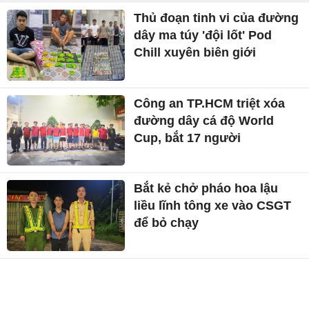
Thủ đoạn tinh vi của đường
dây ma túy 'đội lốt' Pod
Chill xuyên biên giới
Công an TP.HCM triệt xóa
đường dây cá độ World
Cup, bắt 17 người
Bắt kẻ chở pháo hoa lậu
liều lĩnh tông xe vào CSGT
để bỏ chạy