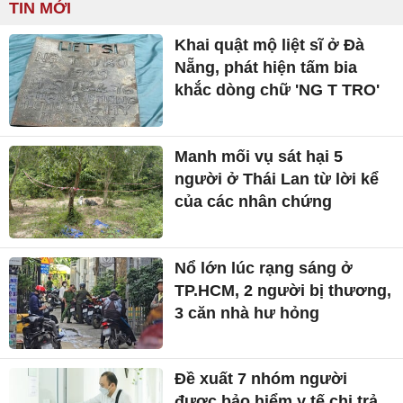
TIN MỚI
Khai quật mộ liệt sĩ ở Đà
Nẵng, phát hiện tấm bia
khắc dòng chữ 'NG T TRO'
Manh mối vụ sát hại 5
người ở Thái Lan từ lời kể
của các nhân chứng
Nổ lớn lúc rạng sáng ở
TP.HCM, 2 người bị thương,
3 căn nhà hư hỏng
Đề xuất 7 nhóm người
được bảo hiểm y tế chi trả