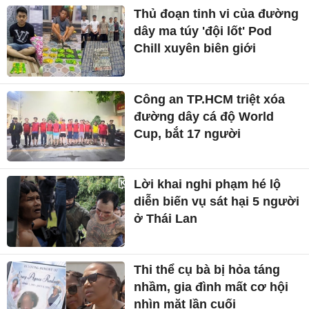
Thủ đoạn tinh vi của đường
dây ma túy 'đội lốt' Pod
Chill xuyên biên giới
Công an TP.HCM triệt xóa
đường dây cá độ World
Cup, bắt 17 người
Lời khai nghi phạm hé lộ
diễn biến vụ sát hại 5 người
ở Thái Lan
Thi thể cụ bà bị hỏa táng
nhầm, gia đình mất cơ hội
nhìn mặt lần cuối