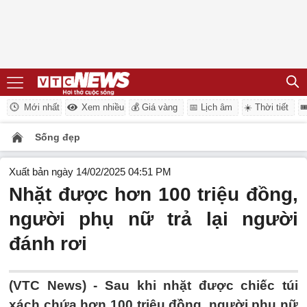
Mới nhất
Xem nhiều
💰 Giá vàng
📅 Lịch âm
☀️ Thời tiết

Sống đẹp
Xuất bản ngày 14/02/2025 04:51 PM
Nhặt được hơn 100 triệu đồng,
người phụ nữ trả lại người
đánh rơi
(VTC News) -
Sau khi nhặt được chiếc túi
xách chứa hơn 100 triệu đồng, người phụ nữ