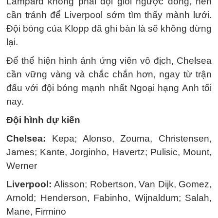
Lampard không phải đội giỏi ngược dòng, nên
cần tránh để Liverpool sớm tìm thấy mành lưới.
Đội bóng của Klopp đã ghi bàn là sẽ không dừng
lại.
Để thể hiện hình ảnh ứng viên vô địch, Chelsea
cần vững vàng và chắc chắn hơn, ngay từ trận
đấu với đội bóng mạnh nhất Ngoại hạng Anh tối
nay.
Đội hình dự kiến
Chelsea:
Kepa; Alonso, Zouma, Christensen,
James; Kante, Jorginho, Havertz; Pulisic, Mount,
Werner
Liverpool:
Alisson; Robertson, Van Dijk, Gomez,
Arnold; Henderson, Fabinho, Wijnaldum; Salah,
Mane, Firmino