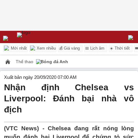
Mới nhất
Xem nhiều
💰 Giá vàng
📅 Lịch âm
☀️ Thời tiết

Thể thao
Bóng đá Anh
Xuất bản ngày 20/09/2020 07:00 AM
Nhận định Chelsea vs
Liverpool: Đánh bại nhà vô
địch
(VTC News) -
Chelsea đang rất nóng lòng
muốn đánh bại Liverpool để chứng tỏ sức