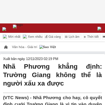
Mới nhất
Xem nhiều
💰 Giá vàng
📅 Lịch âm
☀️ Thời tiết

Văn hóa - Giải trí
Sao Việt
Xuất bản ngày 12/11/2023 02:19 PM
Nhã Phương khẳng định:
Trường Giang không thể là
người xấu xa được
(VTC News) -
Nhã Phương cho hay, cô quyết
định cưới Trường Giang là vì tin vào duyên