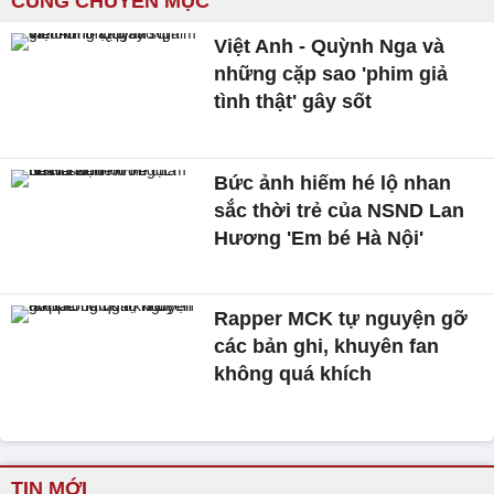
CÙNG CHUYÊN MỤC
Việt Anh - Quỳnh Nga và
những cặp sao 'phim giả
tình thật' gây sốt
Bức ảnh hiếm hé lộ nhan
sắc thời trẻ của NSND Lan
Hương 'Em bé Hà Nội'
Rapper MCK tự nguyện gỡ
các bản ghi, khuyên fan
không quá khích
TIN MỚI