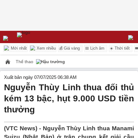
Mới nhất
Xem nhiều
💰 Giá vàng
📅 Lịch âm
☀️ Thời tiết

Thể thao
Hậu trường
Xuất bản ngày 07/07/2025 06:38 AM
Nguyễn Thùy Linh thua đối thủ
kém 13 bậc, hụt 9.000 USD tiền
thưởng
(VTC News) -
Nguyễn Thùy Linh thua Manami
Suizu (Nhật Bản) ở trận chung kết giải cầu