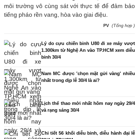
môi trường vô cùng sát với thực tế để đảm bảo
tiếng pháo rền vang, hòa vào giai điệu.
PV
(Tổng hợp )
Lý do cựu chiến binh U80 đi xe máy vượt
1.300km từ Nghệ An vào TP.HCM xem diễu
binh 30/4
Nam MC được 'chọn mặt gửi vàng' nhiều
nhất trong dịp lễ 30/4 là ai?
Lịch thể thao mới nhất hôm nay ngày 29/4
và rạng sáng 30/4
Chi tiết 56 khối diễu binh, diễu hành đại lễ