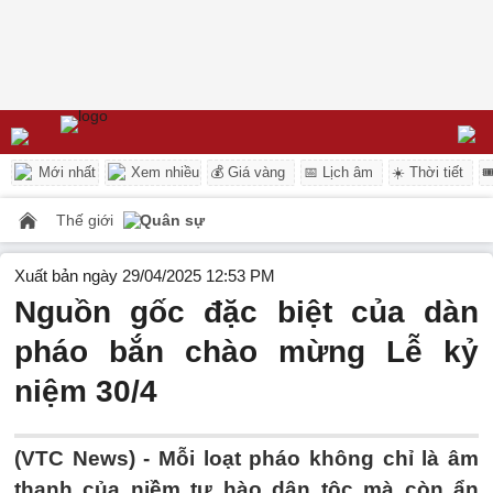
Mới nhất
Xem nhiều
💰 Giá vàng
📅 Lịch âm
☀️ Thời tiết

Thế giới
Quân sự
Xuất bản ngày 29/04/2025 12:53 PM
Nguồn gốc đặc biệt của dàn
pháo bắn chào mừng Lễ kỷ
niệm 30/4
(VTC News) -
Mỗi loạt pháo không chỉ là âm
thanh của niềm tự hào dân tộc mà còn ẩn