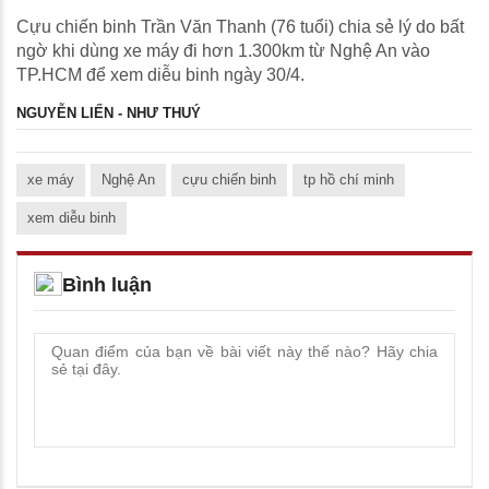
Cựu chiến binh Trần Văn Thanh (76 tuổi) chia sẻ lý do bất
ngờ khi dùng xe máy đi hơn 1.300km từ Nghệ An vào
TP.HCM để xem diễu binh ngày 30/4.
NGUYỄN LIẾN - NHƯ THUÝ
xe máy
Nghệ An
cựu chiến binh
tp hồ chí minh
xem diễu binh
Bình luận