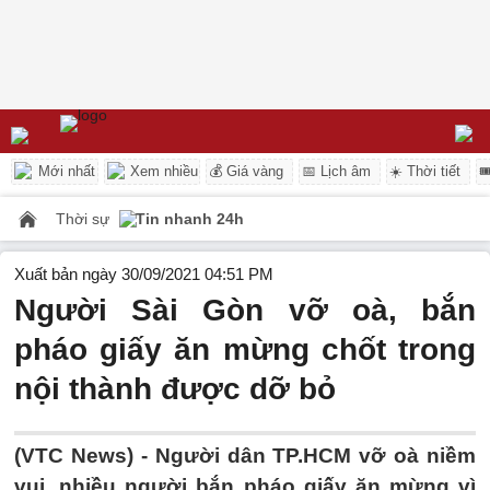
Mới nhất
Xem nhiều
💰 Giá vàng
📅 Lịch âm
☀️ Thời tiết

Thời sự
Tin nhanh 24h
Xuất bản ngày 30/09/2021 04:51 PM
Người Sài Gòn vỡ oà, bắn
pháo giấy ăn mừng chốt trong
nội thành được dỡ bỏ
(VTC News) -
Người dân TP.HCM vỡ oà niềm
vui, nhiều người bắn pháo giấy ăn mừng vì