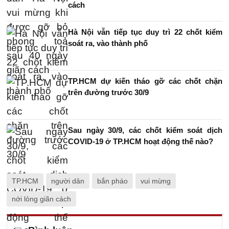
cách
Hà Nội vẫn tiếp tục duy trì 22 chốt kiểm
soát ra, vào thành phố
TP.HCM dự kiến tháo gỡ các chốt chặn
trên đường trước 30/9
Sau ngày 30/9, các chốt kiểm soát dịch
COVID-19 ở TP.HCM hoạt động thế nào?
TP.HCM
người dân
bắn pháo
vui mừng
nới lỏng giãn cách