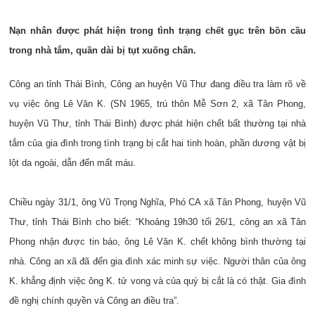
Nạn nhân được phát hiện trong tình trạng chết gục trên bồn cầu
trong nhà tắm, quần dài bị tụt xuống chân.
Công an tỉnh Thái Bình, Công an huyện Vũ Thư đang điều tra làm rõ về
vụ việc ông Lê Văn K. (SN 1965, trú thôn Mễ Sơn 2, xã Tân Phong,
huyện Vũ Thư, tỉnh Thái Bình) được phát hiện chết bất thường tại nhà
tắm của gia đình trong tình trạng bị cắt hai tinh hoàn, phần dương vật bị
lột da ngoài, dẫn đến mất máu.
Chiều ngày 31/1, ông Vũ Trọng Nghĩa, Phó CA xã Tân Phong, huyện Vũ
Thư, tỉnh Thái Bình cho biết: “Khoảng 19h30 tối 26/1, công an xã Tân
Phong nhận được tin báo, ông Lê Văn K. chết không bình thường tại
nhà. Công an xã đã đến gia đình xác minh sự việc. Người thân của ông
K. khẳng định việc ông K. tử vong và của quý bị cắt là có thật. Gia đình
đề nghị chính quyền và Công an điều tra”.