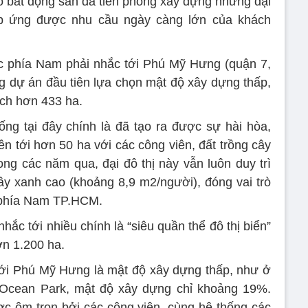
ạo bất động sản đã tiên phong xây dựng những đại
đáp ứng được nhu cầu ngày càng lớn của khách
c phía Nam phải nhắc tới Phú Mỹ Hưng (quận 7,
 dự án đầu tiên lựa chọn mật độ xây dựng thấp,
ích hơn 433 ha.
ng tại đây chính là đã tạo ra được sự hài hòa,
ên tới hơn 50 ha với các công viên, đất trồng cây
g các năm qua, đại đô thị này vẫn luôn duy trì
y xanh cao (khoảng 8,9 m2/người), đóng vai trò
c phía Nam TP.HCM.
nhắc tới nhiều chính là “siêu quần thể đô thị biển”
ơn 1.200 ha.
ới Phú Mỹ Hưng là mật độ xây dựng thấp, như ở
s Ocean Park, mật độ xây dựng chỉ khoảng 19%.
c ôm trọn bởi các công viên, cùng hệ thống các