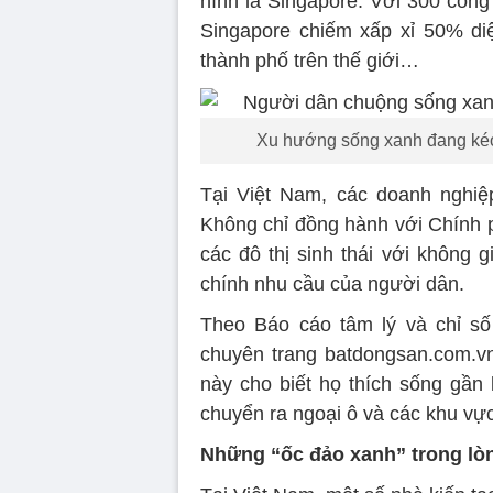
hình là Singapore. Với 300 công
Singapore chiếm xấp xỉ 50% diệ
thành phố trên thế giới…
Xu hướng sống xanh đang kéo c
Tại Việt Nam, các doanh nghiệ
Không chỉ đồng hành với Chính p
các đô thị sinh thái với không 
chính nhu cầu của người dân.
Theo Báo cáo tâm lý và chỉ số
chuyên trang batdongsan.com.v
này cho biết họ thích sống gầ
chuyển ra ngoại ô và các khu vự
Những “ốc đảo xanh” trong lò