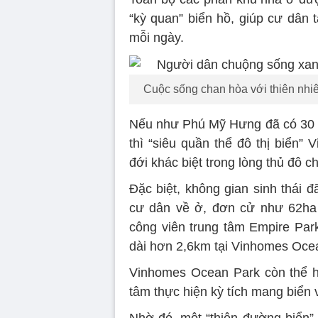
“kỳ quan” biển hồ, giúp cư dân 
mỗi ngày.
Cuộc sống chan hòa với thiên nhi
Nếu như Phú Mỹ Hưng đã có 30 nă
thì “siêu quần thể đô thị biển”
đới khác biệt trong lòng thủ đô 
Đặc biệt, không gian sinh thái đ
cư dân về ở, đơn cử như 62ha
công viên trung tâm Empire Park
dài hơn 2,6km tại Vinhomes Oc
Vinhomes Ocean Park còn thể hi
tâm thực hiện kỳ tích mang biển 
Nhờ đó, một “thiên đường biển” 