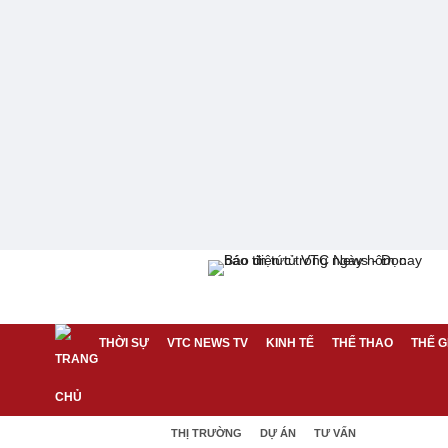
THỜI SỰ
VTC NEWS TV
KINH TẾ
THỂ THAO
THẾ G
THỊ TRƯỜNG
DỰ ÁN
TƯ VẤN