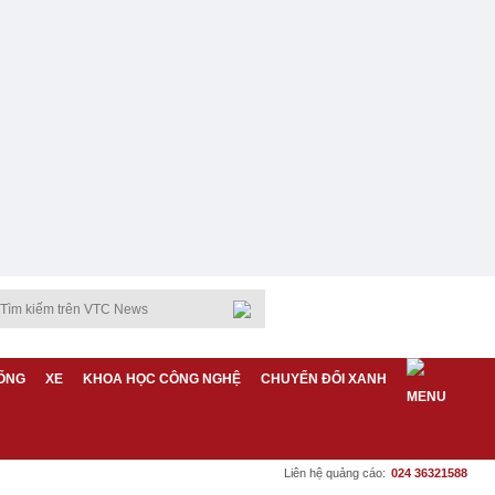
ỐNG
XE
KHOA HỌC CÔNG NGHỆ
CHUYỂN ĐỔI XANH
Liên hệ quảng cáo:
024 36321588