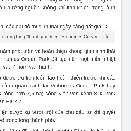
tận hưởng nguồn không khí tinh khiết, trong lành
ên trong lòng “thành phố biển” Vinhomes Ocean Park.
m phát triển và hoàn thiện không gian sinh thái
 Vinhomes Ocean Park đã tạo nên một miền nhiệt
chỉ sau 4 năm vận hành.
ã được ưu tiên kiến tạo hoàn thiện trước khi các
 cảnh quan xanh tại Vinhomes Ocean Park hay
 rộng hơn 7,5 ha; công viên ven kênh Silk Park
ean Park 2…
ện được sự vượt trội của chủ đầu tư khi quyết
về trong lòng thành phố.
sôi động đã hình thành ở phía Đông Hà Nội, với