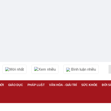
Mới nhất
Xem nhiều
Bình luận nhiều
IỚI
GIÁO DỤC
PHÁP LUẬT
VĂN HÓA - GIẢI TRÍ
SỨC KHỎE
ĐỜI S