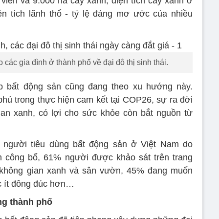
 viên và 9.000 ha cây xanh, diện tích cây xanh ở
n tích lãnh thổ - tỷ lệ đáng mơ ước của nhiều
ác gia đình ở thành phố về đại đô thị sinh thái.
p bất động sản cũng đang theo xu hướng này.
hủ trong thực hiện cam kết tại COP26, sự ra đời
gian xanh, có lợi cho sức khỏe còn bắt nguồn từ
 người tiêu dùng bất động sản ở Việt Nam do
n công bố, 61% người được khảo sát trên trang
n không gian xanh và sân vườn, 45% đang muốn
c ít đông đúc hơn…
ng thành phố