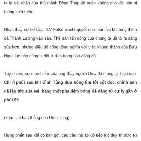
ta là cái chân của thủ thành Đồng Tháp đã ngăn không cho đội nhà bị
thủng lưới thêm.
Nhận thấy sự bế tắc, HLV Falko Goetz quyết chơi bài liều khi tung thêm
cả Thành Lương vào sân. Thế trận tấn công của chúng ta đã tỏ ra sáng
sủa hơn, nhưng điều đó cũng đồng nghĩa với việc khung thành của Bửu
Ngọc lúc nào cũng bị đặt ở tình trạng báo động đỏ.
Tuy nhiên, sự mạo hiểm của ông thầy người Đức đã mang lại hiệu quả.
Chỉ ít phút sau khi Đình Tùng đưa bóng tìm tới cột dọc, chính anh
đã lập tức sửa sai, bằng một pha đệm bóng dễ dàng từ cự ly gần ở
phút 65.
(xem clip bàn thắng của Đình Tùng)
Hưng phấn sau khi có bàn gỡ, các cầu thủ áo đỏ tiếp tục duy trì sức ép