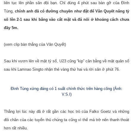
liên tục lên phần sân đội bạn. Chỉ đúng 4 phút sau bàn gỡ của Đình
Tùng,
chính anh đã có đường chuyền như đặt để Văn Quyết nâng tỷ
số lên 2-1 sau khi băng vào cắt mặt và đá nối ở khoảng cách chưa
đầy 5m.
(xem clip bàn thắng của Văn Quyết)
Sau khi vươn lên về mặt tỷ số, U23 cũng “kịp” cân bằng về mặt quân số
sau khi Lamnao Singto nhận thẻ vàng thứ hai và rời sân ở phút 76.
Đình Tùng xứng đáng có 1 suất chính thức trên hàng công (Ảnh:
V.S.I)
Thắng lợi lúc này đã ở rất gần các học trò của Falko Goetz và những
đôi chân của các tuyển thủ chúng ta cũng vì thế mà trở nên thanh thoát
hơn rất nhiều.