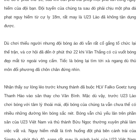
hiểm của đội bạn. Đội tuyển của chúng ta sau đó phải chịu một pha đá
phạt nguy hiểm từ cự ly 18m, rất may là U23 Lào đã không tận dụng
được.
Dù chơi thiếu người nhưng đội bóng áo đỏ vẫn rất cố gắng tổ chức lại
thế trận, và cơ hội đã đến ở phút thứ 22 khi Văn Thắng có cú vuốt bóng
đẹp mắt từ ngoài vòng cấm. Tiếc là bóng lại tìm tới xà ngang dù thủ
môn đối phương đã chôn chân đứng nhìn.
Nhận thấy sự lỏng lẻo trước khung thành đã buộc HLV Falko Goetz tung
Thanh Hào vào sân thay cho Văn Bình. Mặc dù vậy, trước U23 Lào
chơi bóng với tâm lý thoải mái, đội bóng của chúng ta vẫn chưa thể có
nhiều những đường lên bóng sắc nét. Bóng vẫn chủ yếu lăn trên phần
sân của U23 Việt Nam và thủ thành Bửu Ngọc thường xuyên phải làm
việc vất vả. Nguy hiểm nhất là tình huống đột phá bên cánh trái của
Singto
ở phút thứ 40, song rất may là mành lưới của U23 Việt Nam