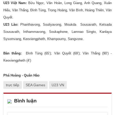
U23 Việt Nam:
Bửu Ngọc, Văn Hoàn, Long Giang, Anh Quang, Xuân
Hiếu, Văn Thắng, Đình Tùng, Trọng Hoàng, Văn Bình, Hoàng Thiên, Văn
Quyết.
U23 Lào:
Phanthavong, Souliyavong, Moukda Sousavath, Ketsada
Sousavath, Inthammavong, Soukaphone, Lamnao Singto, Kanlaya
Sysomvang, Keoviengpheth, Khampoumy, Sangvone.
Bàn thắng:
Đình Tùng (65‘); Văn Quyết (69’); Văn Thắng (90‘) -
Keoviengpheth (4’)
Phá Hoàng - Quân Hào
trực tiếp
SEA Games
U23 VN
Bình luận