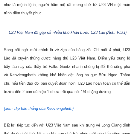
như là mệnh lệnh, người hâm mộ rất mong chờ từ U23 VN một màn
trình diễn thuyết phục.
U23 Việt Nam đã gặp rất nhiều khó khăn trước U23 Lào (Ảnh: V.S.I)
Song bất ngờ mới chính là vẻ đẹp của bóng đá. Chỉ mất 4 phút, U23
Lào đã xuyên thủng được hàng thủ U23 Việt Nam. Điểm yếu trung lộ
bấy lâu nay của thầy trò Falko Goetz nhanh chóng bị đối thủ công phá
và Keoviengpheth không khó khăn đặt lòng hạ gục Bửu Ngọc. Thậm
chí, nếu tiền đạo đội bạn quyết đoán hơn, U23 Lào hoàn toàn có thể dẫn
trước đến 2 bàn dù hiệp 1 chưa trôi qua nổi 1/4 chặng đường.
(xem clip bàn thắng của Keoviengpheth)
Bất lợi tiếp tục đến với U23 Việt Nam sau khi trung vệ Long Giang dính
thẻ đỏ ở phút thứ 16, sau khi cản phá trái phép một pha tấn công nguy