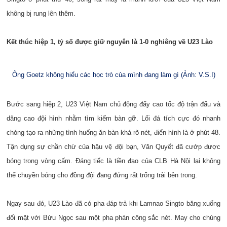
không bị rung lên thêm.
Kết thúc hiệp 1, tỷ số được giữ nguyên là 1-0 nghiêng về U23 Lào
Ông Goetz không hiểu các học trò của mình đang làm gì (Ảnh: V.S.I)
Bước sang hiệp 2, U23 Việt Nam chủ động đẩy cao tốc độ trận đấu và
dâng cao đội hình nhằm tìm kiếm bàn gỡ. Lối đá tích cực đó nhanh
chóng tạo ra những tình huống ăn bàn khá rõ nét, điển hình là ở phút 48.
Tận dụng sự chần chừ của hậu vệ đội bạn, Văn Quyết đã cướp được
bóng trong vòng cấm. Đáng tiếc là tiền đạo của CLB Hà Nội lại không
thể chuyền bóng cho đồng đội đang đứng rất trống trải bên trong.
Ngay sau đó, U23 Lào đã có pha đáp trả khi Lamnao Singto băng xuống
đối mặt với Bửu Ngọc sau một pha phản công sắc nét. May cho chúng