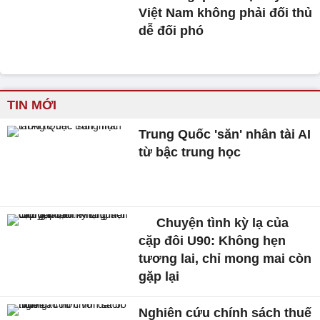
Việt Nam không phải đối thủ
dễ đối phó
TIN MỚI
Trung Quốc 'săn' nhân tài AI
từ bậc trung học
Chuyện tình kỳ lạ của
cặp đôi U90: Không hẹn
tương lai, chỉ mong mai còn
gặp lại
Nghiên cứu chính sách thuế