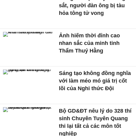
sắt, người đàn ông bị tàu
hỏa tông tử vong
Ảnh hiếm thời đỉnh cao
nhan sắc của minh tinh
Thẩm Thuý Hằng
Sáng tạo không đồng nghĩa
với làm méo mó giá trị cốt
lõi của Nghi thức Đội
Bộ GD&ĐT nêu lý do 328 thí
sinh Chuyên Tuyên Quang
thi lại tất cả các môn tốt
nghiệp