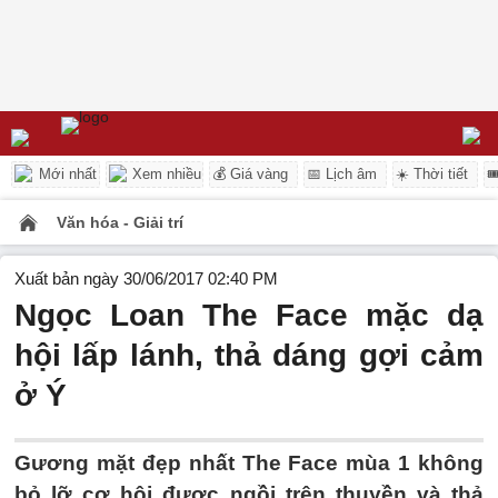
Mới nhất
Xem nhiều
💰 Giá vàng
📅 Lịch âm
☀️ Thời tiết

Văn hóa - Giải trí
Xuất bản ngày 30/06/2017 02:40 PM
Ngọc Loan The Face mặc dạ
hội lấp lánh, thả dáng gợi cảm
ở Ý
Gương mặt đẹp nhất The Face mùa 1 không
bỏ lỡ cơ hội được ngồi trên thuyền và thả