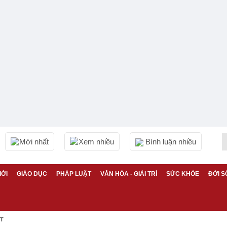
Mới nhất
Xem nhiều
Bình luận nhiều
IỚI
GIÁO DỤC
PHÁP LUẬT
VĂN HÓA - GIẢI TRÍ
SỨC KHỎE
ĐỜI S
ỆT