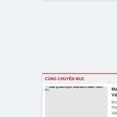
CÙNG CHUYÊN MỤC
Ma
Vi
Đượ
Ph
Vi