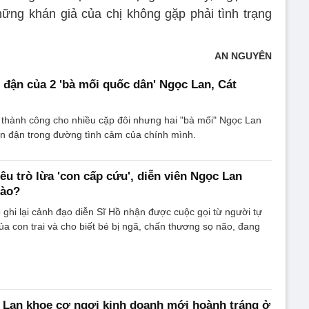
hững khán giả của chị không gặp phải tình trạng
AN NGUYÊN
 đận của 2 'bà mối quốc dân' Ngọc Lan, Cát
 thành công cho nhiều cặp đôi nhưng hai "bà mối" Ngọc Lan
ận đận trong đường tình cảm của chính mình.
êu trò lừa 'con cấp cứu', diễn viên Ngọc Lan
nào?
 ghi lại cảnh đạo diễn Sĩ Hồ nhận được cuộc gọi từ người tự
của con trai và cho biết bé bị ngã, chấn thương sọ não, đang
 Lan khoe cơ ngơi kinh doanh mới hoành tráng ở