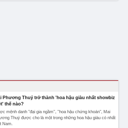
i Phương Thuý trở thành 'hoa hậu giàu nhất showbiz
ệt' thế nào?
c mệnh danh "đại gia ngầm'', ''hoa hậu chứng khoán", Mai
ương Thuý được cho là một trong những hoa hậu giàu có nhất
ệt Nam.