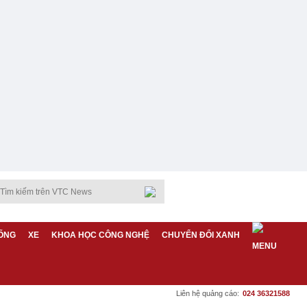
ỐNG
XE
KHOA HỌC CÔNG NGHỆ
CHUYỂN ĐỔI XANH
Liên hệ quảng cáo:
024 36321588