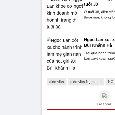
tuổi 38
Ở tuổi 38, diễn vi
thoải mái, không lo
Ngọc Lan xót x
Bùi Khánh Hà
Trải qua hành trìn
Lan xuýt xoa, ngưỡ
diễn viên
diễn viên Ngọc Lan
NGọ
Facebook