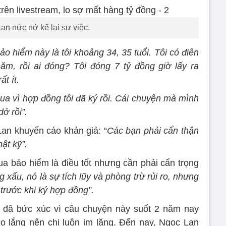
an nức nở kể lại sự việc.
ảo hiểm này là tôi khoảng 34, 35 tuổi. Tôi có điên
m, rồi ai đóng? Tôi đóng 7 tỷ đồng giờ lấy ra
t ít.
thua vì hợp đồng tôi đã ký rồi. Cái chuyện mà mình
ở rồi”.
an khuyến cáo khán giả: “
Các bạn phải cẩn thận
ật kỹ”.
a bảo hiểm là điều tốt nhưng cần phải cẩn trọng
 xấu, nó là sự tích lũy và phòng trừ rủi ro, nhưng
 trước khi ký hợp đồng”.
ị đã bức xúc vì câu chuyện này suốt 2 năm nay
o lắng nên chị luôn im lặng. Đến nay, Ngọc Lan