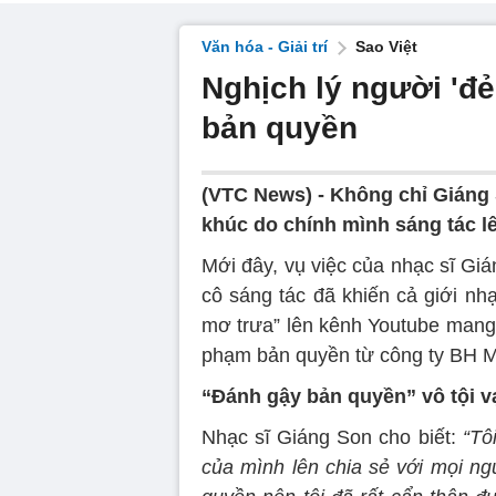
Văn hóa - Giải trí
Sao Việt
Nghịch lý người 'đẻ 
bản quyền
(VTC News) -
Không chỉ Giáng 
khúc do chính mình sáng tác lê
Mới đây, vụ việc của nhạc sĩ Gi
cô sáng tác đã khiến cả giới nh
mơ trưa” lên kênh Youtube mang tê
phạm bản quyền từ công ty BH M
“Đánh gậy bản quyền” vô tội v
Nhạc sĩ Giáng Son cho biết:
“Tô
của mình lên chia sẻ với mọi ng