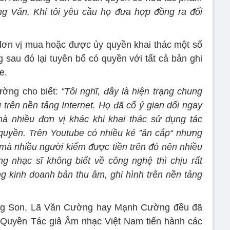
ng Văn. Khi tôi yêu cầu họ đưa hợp đồng ra đối
.
đơn vị mua hoặc được ủy quyền khai thác một số
 sau đó lại tuyên bố có quyền với tất cả bản ghi
e.
ường cho biết:
“Tôi nghĩ, đây là hiện trạng chung
 trên nền tảng Internet. Họ đã cố ý gian dối ngay
mà nhiều đơn vị khác khi khai thác sử dụng tác
uyền. Trên Youtube có nhiều kẻ ”ăn cắp“ nhưng
mà nhiều người kiếm được tiền trên đó nên nhiều
 nhạc sĩ không biết về công nghệ thì chịu rất
ong kinh doanh bản thu âm, ghi hình trên nền tảng
iáng Son, Lã Văn Cường hay Mạnh Cường đều đã
 Quyền Tác giả Âm nhạc Việt Nam tiến hành các