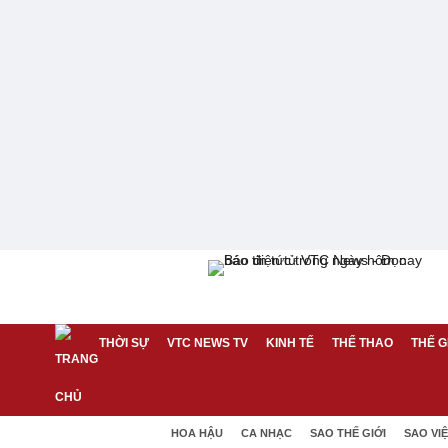
THỜI SỰ
VTC NEWS TV
KINH TẾ
THỂ THAO
THẾ G
HOA HẬU
CA NHẠC
SAO THẾ GIỚI
SAO VI