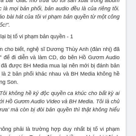
a bài ‘Giấc mơ trưa’ do tôi sản xuất trong album
 là mọi bản phối, bản audio đều là của riêng tôi.
áo bài hát của tôi vi phạm bản quyền từ một công
ốc!”.
n cho biết, nghệ sĩ Dương Thùy Anh (đàn nhị) đã
a” để đi diễn và làm CD, do bên Hồ Gươm Audio
 đã được BH Media mua lại nên mới bị đánh bản
y là 2 bản phối khác nhau và BH Media không hề
áng Son.
“Tôi không hề ký độc quyền ca khúc cho bất kỳ ai
ới Hồ Gươm Audio Video và BH Media. Tôi là chủ
rưa’ mà còn bị đòi bản quyền thì thật không hiểu
hông phải là trường hợp duy nhất bị tố vi phạm