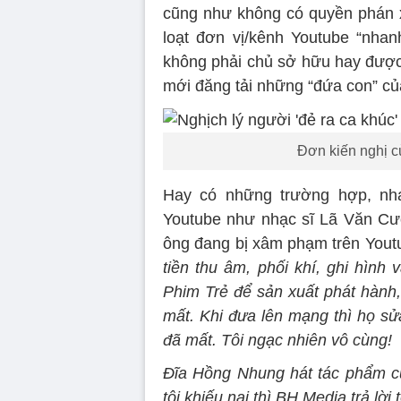
cũng như không có quyền phán x
loạt đơn vị/kênh Youtube “nha
không phải chủ sở hữu hay được 
mới đăng tải những “đứa con” củ
Đơn kiến nghị 
Hay có những trường hợp, nhạ
Youtube như nhạc sĩ Lã Văn Cư
ông đang bị xâm phạm trên Youtu
tiền thu âm, phối khí, ghi hình 
Phim Trẻ để sản xuất phát hành
mất. Khi đưa lên mạng thì họ sửa 
đã mất. Tôi ngạc nhiên vô cùng!
Đĩa Hồng Nhung hát tác phẩm của
tôi khiếu nại thì BH Media trả lờ