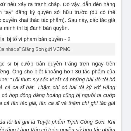
ử nếu xảy ra tranh chấp. Do vậy, dẫn đến hàng
nh tay” đăng ký quyền sở hữu trước (dù có thể
quyền khai thác tác phẩm). Sau này, các tác giả
a mình thì bị đánh bản quyền.
của nhạc sĩ Giáng Son gửi VCPMC.
c sĩ bị cướp bản quyền trắng trợn ngay trên
ờng. Ông cho biết khoảng hơn 30 tác phẩm của
be: “
Tôi thực sự sốc vì tất cả những bài đó tôi bỏ
và cả ca sĩ hát. Thậm chí có bài tôi ký với Hãng
, có hợp đồng đàng hoàng cũng bị người ta cướp
cả tên tác giả, tên ca sĩ và thậm chí ghi tác giả
 tôi thì ghi là Tuyệt phẩm Trịnh Công Sơn. Khi
i tôi rằng Làng Văn có toàn quyền sở hữu tác phẩm