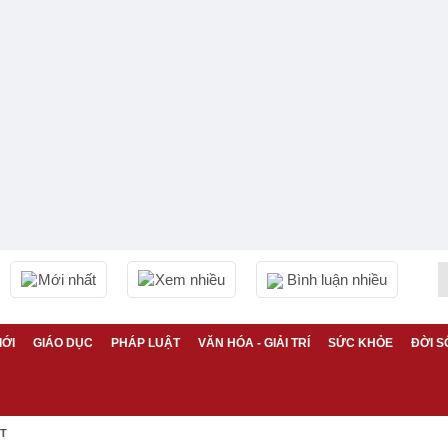
Mới nhất
Xem nhiều
Bình luận nhiều
IỚI
GIÁO DỤC
PHÁP LUẬT
VĂN HÓA - GIẢI TRÍ
SỨC KHỎE
ĐỜI S
ỆT