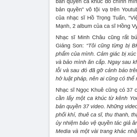
bản quyền ca khúc do chính mình
bản quyền” vô tội vạ trên Yout
của nhạc sĩ Hồ Trọng Tuấn, “Vi
Mạnh, 2 album của ca sĩ Hồng Vy
Nhạc sĩ Minh Châu cũng rất bứ
Giáng Son:
“Tôi cũng từng bị 
phẩm của mình. Cảm giác bị xúc 
và bảo mình ăn cắp. Ngay sau kh
lỗi và sau đó đã gỡ cảnh báo trê
hở luật pháp, nên ai cũng có thể
Nhạc sĩ Ngọc Khuê cũng có 37 ca
cần lấy một ca khúc từ kênh You
bản quyền 37 video. Những video đ
phối khí, thuê ca sĩ, thu thanh, 
ủy nhiệm bảo vệ quyền tác giả 
Media và một vài trang khác nhậ