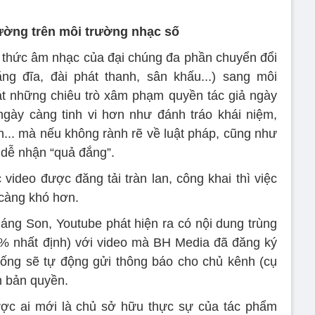
ường trên môi trường nhạc số
g thức âm nhạc của đại chúng đa phần chuyển đổi
ng đĩa, đài phát thanh, sân khấu...) sang môi
át những chiêu trò xâm phạm quyền tác giả ngày
ngày càng tinh vi hơn như đánh tráo khái niệm,
... mà nếu không rành rẽ về luật pháp, cũng như
t dễ nhận “quả đắng”.
 video được đăng tải tràn lan, công khai thì việc
 càng khó hơn.
áng Son, Youtube phát hiện ra có nội dung trùng
 % nhất định) với video mà BH Media đã đăng ký
hống sẽ tự động gửi thông báo cho chủ kênh (cụ
m bản quyền.
ược ai mới là chủ sở hữu thực sự của tác phẩm