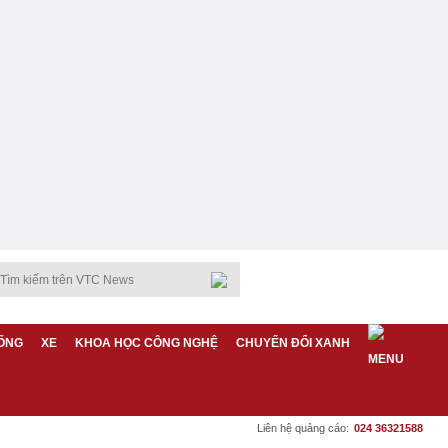
ỐNG
XE
KHOA HỌC CÔNG NGHỆ
CHUYỂN ĐỔI XANH
Liên hệ quảng cáo:
024 36321588