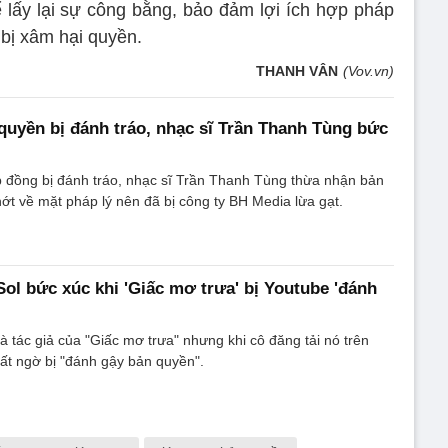
để lấy lại sự công bằng, bảo đảm lợi ích hợp pháp
 bị xâm hại quyền.
THANH VÂN
(Vov.vn)
uyền bị đánh tráo, nhạc sĩ Trần Thanh Tùng bức
p đồng bị đánh tráo, nhạc sĩ Trần Thanh Tùng thừa nhận bản
ớt về mặt pháp lý nên đã bị công ty BH Media lừa gạt.
Sol bức xúc khi 'Giấc mơ trưa' bị Youtube 'đánh
à tác giả của "Giấc mơ trưa" nhưng khi cô đăng tải nó trên
ất ngờ bị "đánh gậy bản quyền".