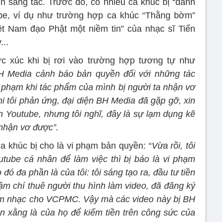
 sáng tác. Trước đó, có nhiều ca khúc bị “đánh
ube, ví dụ như trường hợp ca khúc “Thằng bờm”
ệt Nam đạo Phật một niềm tin” của nhạc sĩ Tiến
...
c xúc khi bị rơi vào trường hợp tương tự như
BH Media cảnh báo bản quyền đối với những tác
phạm khi tác phẩm của mình bị người ta nhận vơ
i tôi phản ứng, đại diện BH Media đã gặp gỡ, xin
n Youtube, nhưng tôi nghĩ, đây là sự lạm dụng kẽ
 nhận vơ được”.
 khúc bị cho là vi phạm bản quyền: “
Vừa rồi, tôi
tube cá nhân để làm việc thì bị báo là vi phạm
ó đa phần là của tôi: tôi sáng tạo ra, đầu tư tiền
thậm chí thuê người thu hình làm video, đã đăng ký
âm nhạc cho VCPMC. Vậy mà các video này bị BH
n xằng là của họ để kiếm tiền trên công sức của