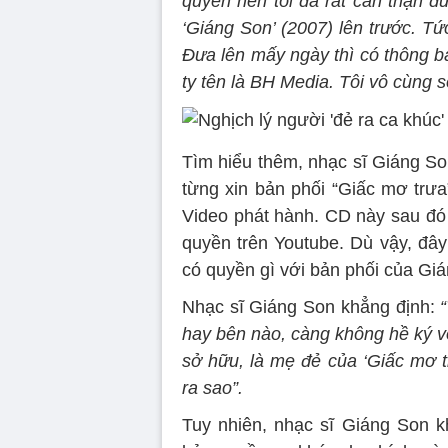
quyền nên tôi đã rất cẩn thận đư
‘Giáng Son’ (2007) lên trước. Tức
Đưa lên mấy ngày thì có thông b
ty tên là BH Media. Tôi vô cùng s
Tìm hiểu thêm, nhạc sĩ Giáng So
từng xin bản phối “Giấc mơ trư
Video phát hành. CD này sau đó
quyền trên Youtube. Dù vậy, đâ
có quyền gì với bản phối của Gi
Nhạc sĩ Giáng Son khẳng định:
hay bên nào, càng không hề ký v
sở hữu, là mẹ đẻ của ‘Giấc mơ t
ra sao”.
Tuy nhiên, nhạc sĩ Giáng Son k