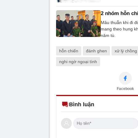
2 nhóm hỗn chi
Mâu thuẫn khi đi đ
mang theo hung khí
năm tù.
hỗn chiến
đánh ghen
xử lý chồng
nghi ngờ ngoại tình
Facebook
Bình luận