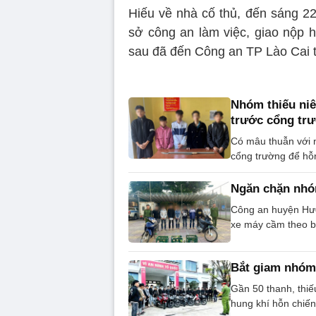
Hiếu về nhà cố thủ, đến sáng 2
sở công an làm việc, giao nộp 
sau đã đến Công an TP Lào Cai t
Nhóm thiếu niê
trước cổng tr
Có mâu thuẫn với n
cổng trường để hỗ
Ngăn chặn nhó
Công an huyện Hươn
xe máy cầm theo bo
Bắt giam nhóm 
Gần 50 thanh, thi
hung khí hỗn chiến 