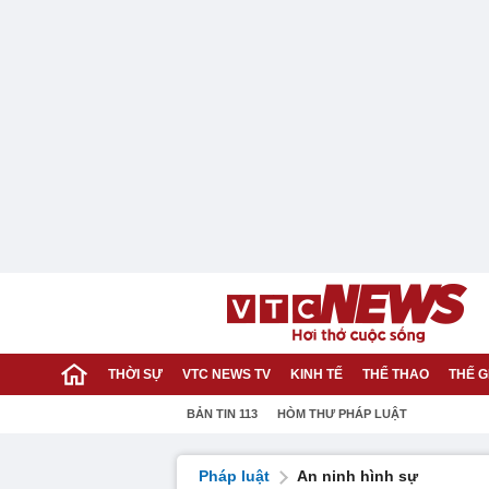
THỜI SỰ
VTC NEWS TV
KINH TẾ
THỂ THAO
THẾ G
BẢN TIN 113
HÒM THƯ PHÁP LUẬT
Pháp luật
An ninh hình sự