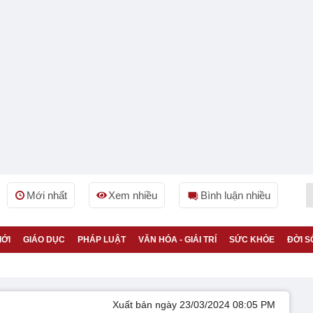
Mới nhất
Xem nhiều
Bình luận nhiều
IỚI
GIÁO DỤC
PHÁP LUẬT
VĂN HÓA - GIẢI TRÍ
SỨC KHỎE
ĐỜI S
Xuất bản ngày 23/03/2024 08:05 PM