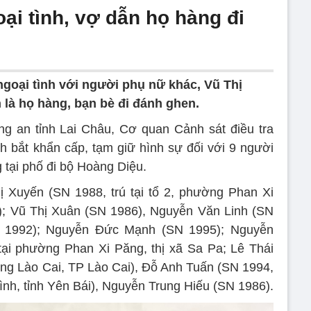
ại tình, vợ dẫn họ hàng đi
goại tình với người phụ nữ khác, Vũ Thị
n là họ hàng, bạn bè đi đánh ghen.
ng an tỉnh Lai Châu, Cơ quan Cảnh sát điều tra
 bắt khẩn cấp, tạm giữ hình sự đối với 9 người
g tại phố đi bộ Hoàng Diệu.
 Xuyến (SN 1988, trú tại tổ 2, phường Phan Xi
i); Vũ Thị Xuân (SN 1986), Nguyễn Văn Linh (SN
N 1992); Nguyễn Đức Mạnh (SN 1995); Nguyễn
tại phường Phan Xi Păng, thị xã Sa Pa; Lê Thái
ường Lào Cai, TP Lào Cai), Đỗ Anh Tuấn (SN 1994,
Bình, tỉnh Yên Bái), Nguyễn Trung Hiếu (SN 1986).