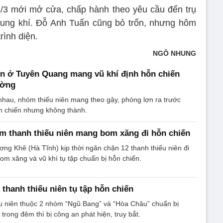
2/3 mới mở cửa, chấp hành theo yêu cầu đến trụ
hung khí. Đỗ Anh Tuấn cũng bỏ trốn, nhưng hôm
rình diện.
NGÔ NHUNG
n ở Tuyên Quang mang vũ khí định hỗn chiến
ường
hau, nhóm thiếu niên mang theo gậy, phóng lợn ra trước
n chiến nhưng không thành.
m thanh thiếu niên mang bom xăng đi hỗn chiến
g Khê (Hà Tĩnh) kịp thời ngăn chặn 12 thanh thiếu niên đi
m xăng và vũ khí tụ tập chuẩn bị hỗn chiến.
thanh thiếu niên tụ tập hỗn chiến
ếu niên thuộc 2 nhóm “Ngũ Bang” và “Hòa Châu” chuẩn bị
trong đêm thì bị công an phát hiện, truy bắt.