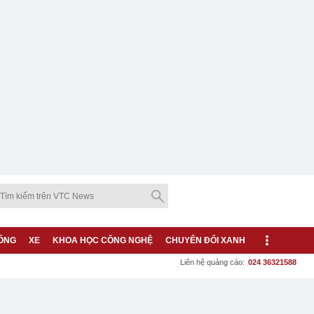
ỐNG
XE
KHOA HỌC CÔNG NGHỆ
CHUYỂN ĐỔI XANH
Liên hệ quảng cáo:
024 36321588