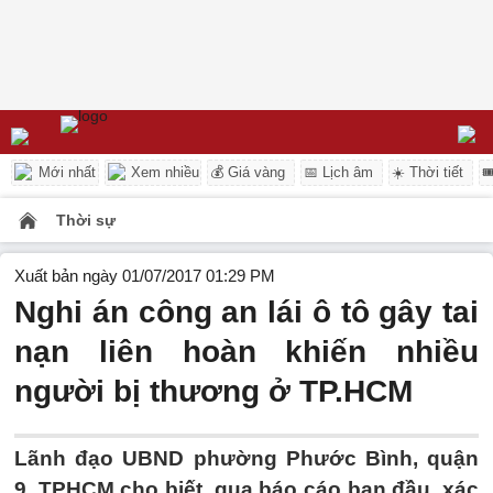
Mới nhất
Xem nhiều
💰 Giá vàng
📅 Lịch âm
☀️ Thời tiết

Thời sự
Xuất bản ngày 01/07/2017 01:29 PM
Nghi án công an lái ô tô gây tai
nạn liên hoàn khiến nhiều
người bị thương ở TP.HCM
Lãnh đạo UBND phường Phước Bình, quận
9, TPHCM cho biết, qua báo cáo ban đầu, xác