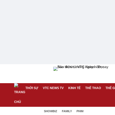
THỜI SỰ
VTC NEWS TV
KINH TẾ
THỂ THAO
THẾ G
SHOWBIZ
FAMILY
PHIM