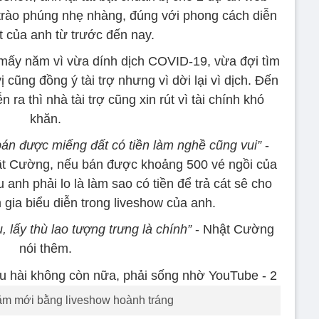
rào phúng nhẹ nhàng, đúng với phong cách diễn
t của anh từ trước đến nay.
 mấy năm vì vừa dính dịch COVID-19, vừa đợi tìm
ị cũng đồng ý tài trợ nhưng vì dời lại vì dịch. Đến
n ra thì nhà tài trợ cũng xin rút vì tài chính khó
khăn.
án được miếng đất có tiền làm nghề cũng vui”
-
ật Cường, nếu bán được khoảng 500 vé ngồi của
 anh phải lo là làm sao có tiền để trả cát sê cho
m gia biểu diễn trong liveshow của anh.
 lấy thù lao tượng trưng là chính”
- Nhật Cường
nói thêm.
m mới bằng liveshow hoành tráng