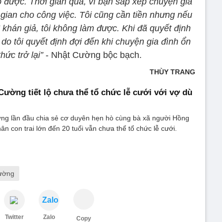
ỏ được. Thời gian qua, vì bận sắp xếp chuyện gia
 gian cho công việc. Tôi cũng cần tiền nhưng nếu
t“ khán giả, tôi không làm được. Khi đã quyết định
ý do tôi quyết định đợi đến khi chuyện gia đình ổn
hức trở lại”
- Nhật Cường bộc bạch.
THÙY TRANG
Cường tiết lộ chưa thể tổ chức lễ cưới với vợ dù
ng lần đầu chia sẻ cơ duyên hẹn hò cùng bà xã người Hồng
n con trai lớn đến 20 tuổi vẫn chưa thể tổ chức lễ cưới.
ường
Zalo
Twitter
Zalo
Copy