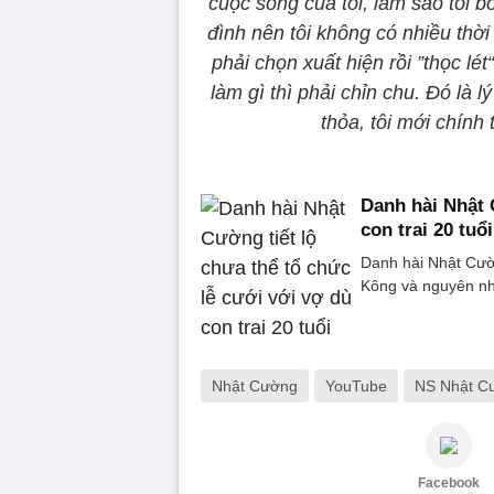
cuộc sống của tôi, làm sao tôi b
đình nên tôi không có nhiều thời
phải chọn xuất hiện rồi ”thọc lé
làm gì thì phải chỉn chu. Đó là l
thỏa, tôi mới chính t
Danh hài Nhật 
con trai 20 tuổi
Danh hài Nhật Cườ
Kông và nguyên nhâ
Nhật Cường
YouTube
NS Nhật C
Facebook