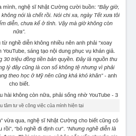
a mình, nghệ sĩ Nhật Cường cười buồn:
“Bây giờ,
hông nói là chết rồi. Nói chi xa, ngày Tết xưa tôi
m diễn, chưa kể ở tỉnh. Vậy mà giờ không còn
nữa”.
u từ nghề diễn không nhiều nên anh phải “xoay
m YouTube, sáng tạo nội dung phục vụ khán giả.
 30 triệu đồng tiền bản quyền. Đây là nguồn thu
ng lý đây cũng là con số không tệ nhưng vì phải
đang theo học ở Mỹ nên cũng khá khó khăn”
- anh
cho biết.
 tâm tư về công việc của mình hiện tại
ăm” vừa qua, nghệ sĩ Nhật Cường cho biết cũng có
rồi”, “bỏ nghề đi định cư”.
“Nhưng nghề diễn là