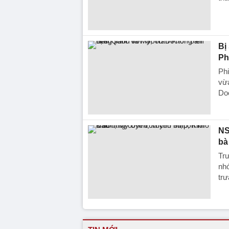
Bị
Ph
Ph
vừa
Do
NS
bà
Tr
nhó
trư