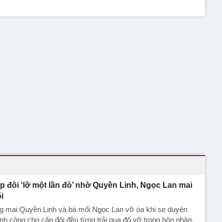
p đôi ‘lỡ một lần đò’ nhờ Quyền Linh, Ngọc Lan mai
i
g mai Quyền Linh và bà mối Ngọc Lan vỡ òa khi se duyên
nh công cho cặp đôi đều từng trải qua đổ vỡ trong hôn nhân.