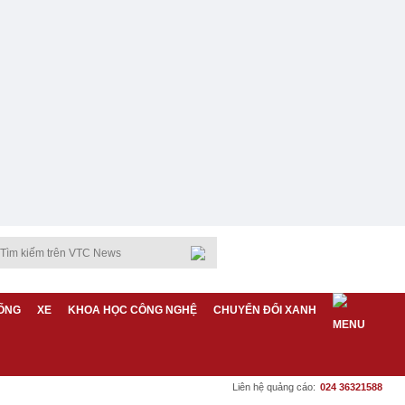
ỐNG
XE
KHOA HỌC CÔNG NGHỆ
CHUYỂN ĐỔI XANH
Liên hệ quảng cáo:
024 36321588