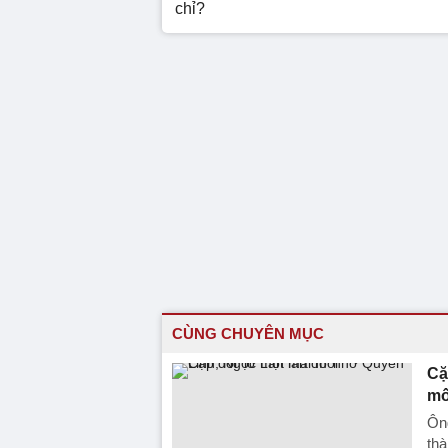
chỉ?
CÙNG CHUYÊN MỤC
Cặ
mố
Ôn
thà