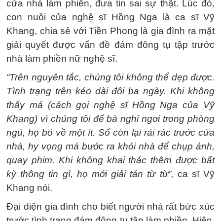
cửa nhà làm phiền, đưa tin sai sự thật. Lúc đó,
con nuôi của nghệ sĩ Hồng Nga là ca sĩ Vỹ
Khang, chia sẻ với Tiền Phong là gia đình ra mặt
giải quyết được vấn đề đám đông tụ tập trước
nhà làm phiền nữ nghệ sĩ.
“Trên nguyên tắc, chúng tôi không thể dẹp được.
Tình trạng trên kéo dài đôi ba ngày. Khi không
thấy má (cách gọi nghệ sĩ Hồng Nga của Vỹ
Khang) vì chúng tôi để bà nghỉ ngơi trong phòng
ngủ, họ bỏ về một ít. Số còn lại rải rác trước cửa
nhà, hy vọng má bước ra khỏi nhà để chụp ảnh,
quay phim. Khi không khai thác thêm được bất
kỳ thông tin gì, họ mới giải tán từ từ”,
ca sĩ Vỹ
Khang nói.
Đại diện gia đình cho biết người nhà rất bức xúc
trước tình trạng đám đông tụ tập làm phiền. Hiện,