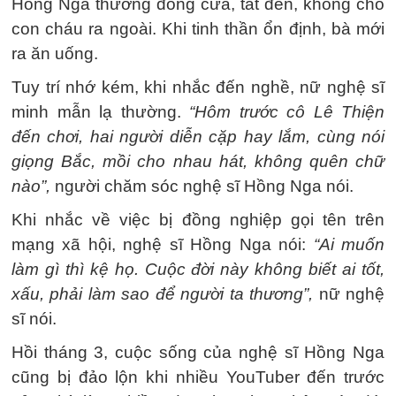
Hồng Nga thường đóng cửa, tắt đèn, không cho
con cháu ra ngoài. Khi tinh thần ổn định, bà mới
ra ăn uống.
Tuy trí nhớ kém, khi nhắc đến nghề, nữ nghệ sĩ
minh mẫn lạ thường.
“Hôm trước cô Lê Thiện
đến chơi, hai người diễn cặp hay lắm, cùng nói
giọng Bắc, mồi cho nhau hát, không quên chữ
nào”,
người chăm sóc nghệ sĩ Hồng Nga nói.
Khi nhắc về việc bị đồng nghiệp gọi tên trên
mạng xã hội, nghệ sĩ Hồng Nga nói:
“Ai muốn
làm gì thì kệ họ. Cuộc đời này không biết ai tốt,
xấu, phải làm sao để người ta thương”,
nữ nghệ
sĩ nói.
Hồi tháng 3, cuộc sống của nghệ sĩ Hồng Nga
cũng bị đảo lộn khi nhiều YouTuber đến trước