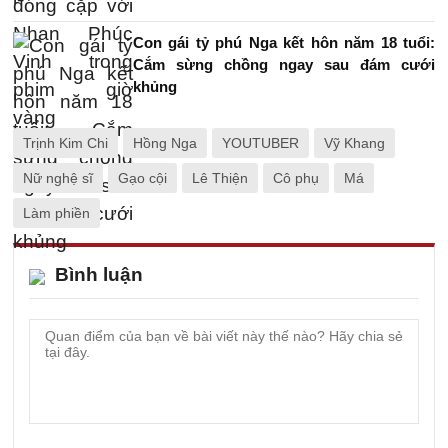
Con gái tỷ phú Nga kết hôn năm 18 tuổi:
Cắm sừng chồng ngay sau đám cưới
khủng
Trịnh Kim Chi
Hồng Nga
YOUTUBER
Vỹ Khang
Nữ nghệ sĩ
Gạo cội
Lê Thiện
Cô phụ
Má
Làm phiền
Bình luận