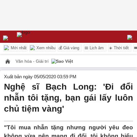
Mới nhất
Xem nhiều
💰 Giá vàng
📅 Lịch âm
☀️ Thời tiết

Văn hóa - Giải trí
Sao Việt
Xuất bản ngày 05/05/2020 03:59 PM
Nghệ sĩ Bạch Long: 'Đi đổi
nhẫn tôi tặng, bạn gái lấy luôn
chủ tiệm vàng'
"Tôi mua nhẫn tặng nhưng người yêu đeo
không vừa nên mang đi đổi, tôi không hiểu