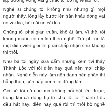
lập trường vững vàng chắc tôi bỏ nghề lâu rồi.
Nghệ sĩ chúng tôi không như những gì mọi
người thấy, lộng lẫy bước lên sân khấu đóng vai
nọ vai kia, hát cái nọ cái kia.
Chúng tôi phải gian truân, khổ ải lắm. Vì thế, tôi
không muốn con mình theo nghề. Trừ phi nó là
một diễn viên giỏi thì phải chấp nhận chứ không
thì thôi.
Như ba tôi ngày xưa cấm nhưng xem tivi thấy
Thành Lộc với tôi diễn hay quá nên mới chấp
nhận. Nghề diễn này làm nên danh nên phận thì
hẵng theo, còn bấp bênh thì đừng làm.
Giả sử tôi có con mà không nổi bật lên được,
trong khi cả dòng họ từ cha tôi tới Thành Lộc
đều hát hay, diễn hay quá rồi thì thôi bỏ nghề