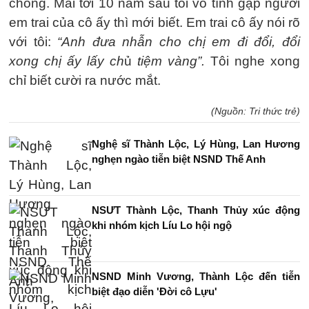
chồng. Mãi tới 10 năm sau tôi vô tình gặp người
em trai của cô ấy thì mới biết. Em trai cô ấy nói rõ
với tôi:
“Anh đưa nhẫn cho chị em đi đổi, đổi
xong chị ấy lấy ch
ủ
tiệm vàng”.
Tôi nghe xong
chỉ biết cười ra nước mắt.
(Nguồn: Tri thức trẻ)
Nghệ sĩ Thành Lộc, Lý Hùng, Lan Hương
nghẹn ngào tiễn biệt NSND Thế Anh
NSƯT Thành Lộc, Thanh Thủy xúc động
khi nhóm kịch Líu Lo hội ngộ
NSND Minh Vương, Thành Lộc đến tiễn
biệt đạo diễn 'Đời cô Lựu'