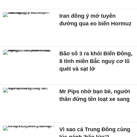
Iran đồng ý mở tuyến
đường qua eo biển Hormuz
Bão số 3 ra khỏi Biển Đông,
8 tỉnh miền Bắc nguy cơ lũ
quét và sạt lở
Mr Pips nhờ bạn bè, người
thân đứng tên loạt xe sang
Vì sao cả Trung Đông cùng
lúc gánh 'bão lửa'?