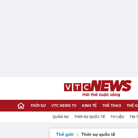
THỜI SỰ
VTC NEWS TV
KINH TẾ
THỂ THAO
THẾ G
QUÂN SỰ
THỜI SỰ QUỐC TẾ
TƯ LIỆU
TIN 
Thế giới
Thời sự quốc tế