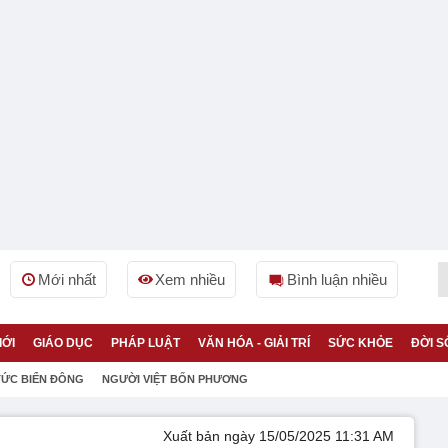
Mới nhất
Xem nhiều
Bình luận nhiều
IỚI
GIÁO DỤC
PHÁP LUẬT
VĂN HÓA - GIẢI TRÍ
SỨC KHỎE
ĐỜI S
TỨC BIỂN ĐÔNG
NGƯỜI VIỆT BỐN PHƯƠNG
Xuất bản ngày 15/05/2025 11:31 AM