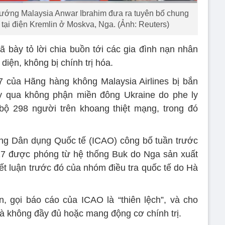
 tướng Malaysia Anwar Ibrahim đưa ra tuyên bố chung
 tại điện Kremlin ở Moskva, Nga. (Ảnh: Reuters)
ã bày tỏ lời chia buồn tới các gia đình nạn nhân
diện, không bị chính trị hóa.
của Hãng hàng không Malaysia Airlines bị bắn
ay qua không phận miền đông Ukraine do phe ly
bộ 298 người trên khoang thiệt mạng, trong đó
ng Dân dụng Quốc tế (ICAO) công bố tuần trước
17 được phóng từ hệ thống Buk do Nga sản xuất
ết luận trước đó của nhóm điều tra quốc tế do Hà
, gọi báo cáo của ICAO là “thiên lệch”, và cho
à không đầy đủ hoặc mang động cơ chính trị.