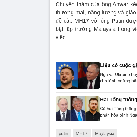
Chuyến thăm của ông Anwar kéo 
thương mại, năng lượng và giáo 
đề cập MH17 với ông Putin được
bật lập trường Malaysia trong v
việc.
Liệu có cuộc g
Nga và Ukraine bày
cho lệnh ngừng bắn
Hai Tổng thống
Cả hai Tổng thống 
phán hòa bình Nga 
putin
MH17
Maylaysia