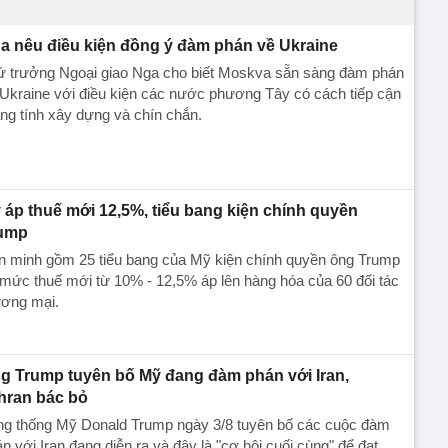
a nêu điều kiện đồng ý đàm phán về Ukraine
ứ trưởng Ngoại giao Nga cho biết Moskva sẵn sàng đàm phán
Ukraine với điều kiện các nước phương Tây có cách tiếp cận
g tính xây dựng và chín chắn.
 áp thuế mới 12,5%, tiểu bang kiện chính quyền
ump
ên minh gồm 25 tiểu bang của Mỹ kiện chính quyền ông Trump
mức thuế mới từ 10% - 12,5% áp lên hàng hóa của 60 đối tác
ương mại.
g Trump tuyên bố Mỹ đang đàm phán với Iran,
hran bác bỏ
ng thống Mỹ Donald Trump ngày 3/8 tuyên bố các cuộc đàm
n với Iran đang diễn ra và đây là "cơ hội cuối cùng" để đạt