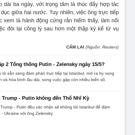
dài ba ngày, với trọng tâm là thúc đẩy hợp tác
dục giữa hai nước. Tuy nhiên, việc ông trực tiếp
 xem là hành động cứng rắn hiếm thấy, làm nổi
iệc đòi lại công lý sau hơn một thập kỷ kể từ vụ
CẨM LAI
(Nguồn: Reuters)
ặp 2 Tổng thống Putin - Zelensky ngày 15/5?
 tỏ sẵn sàng đàm phán trực tiếp tại Istanbul, mở ra hy vọng
 và hòa bình lâu dài, song cuộc gặp còn nhiều biến số.
 Trump - Putin không đến Thổ Nhĩ Kỳ
Trump - Putin đều xác nhận sẽ không tới Istanbul để đàm
- Ukraine với ông Zelensky.