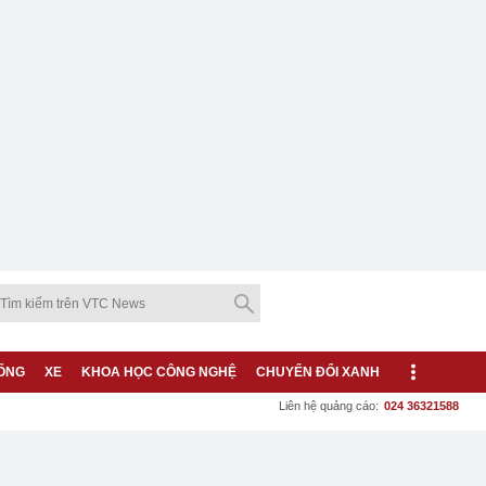
ỐNG
XE
KHOA HỌC CÔNG NGHỆ
CHUYỂN ĐỔI XANH
Liên hệ quảng cáo:
024 36321588