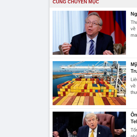
CÙNG CHUYÊN MỤC
Ng
Th
về 
man
Mỹ
Tr
Li
về 
th
Ôn
Te
Tổ
phá