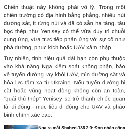
Chiến thuật này không phải vô lý. Trong một
chiến trường có địa hình bằng phẳng, nhiều nút
đường sắt, ít rừng núi và đã có sẵn hạ tầng, tàu
bọc thép như Yenisey có thể vừa duy trì chuỗi
cung ứng, vừa trực tiếp phản ứng với sự cố như
phá đường, phục kích hoặc UAV xâm nhập.
Tuy nhiên, tính hiệu quả dài hạn còn phụ thuộc
vào khả năng Nga kiểm soát không phận, bảo
vệ tuyến đường ray khỏi UAV, mìn đường sắt và
hỏa lực tầm xa từ Ukraine. Nếu tuyến đường bị
cắt hoặc vùng hoạt động không còn an toàn,
“quái thú thép” Yenisey sẽ trở thành chiếc quan
tài di động - mục tiêu di động cho UAV và pháo
binh chính xác cao.
Nga ra mắt Shahed-136 2.0: Đòn phản công