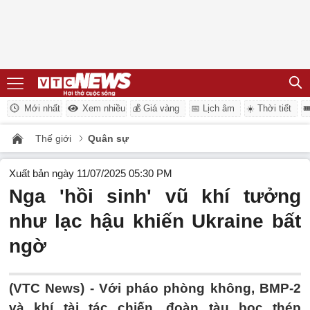
Mới nhất
Xem nhiều
💰 Giá vàng
📅 Lịch âm
☀️ Thời tiết

Thế giới
Quân sự
Xuất bản ngày 11/07/2025 05:30 PM
Nga 'hồi sinh' vũ khí tưởng
như lạc hậu khiến Ukraine bất
ngờ
(VTC News) -
Với pháo phòng không, BMP-2
và khí tài tác chiến, đoàn tàu bọc thép