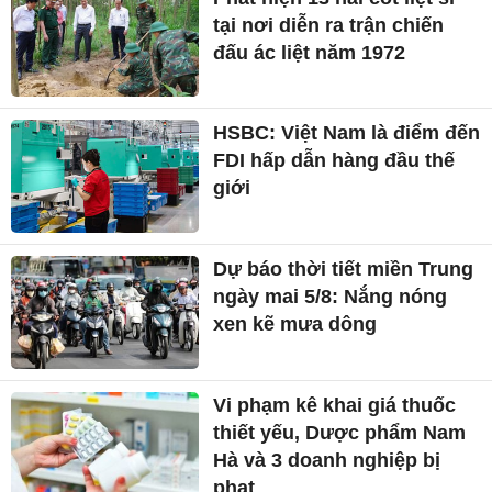
tại nơi diễn ra trận chiến
đấu ác liệt năm 1972
HSBC: Việt Nam là điểm đến
FDI hấp dẫn hàng đầu thế
giới
Dự báo thời tiết miền Trung
ngày mai 5/8: Nắng nóng
xen kẽ mưa dông
Vi phạm kê khai giá thuốc
thiết yếu, Dược phẩm Nam
Hà và 3 doanh nghiệp bị
phạt