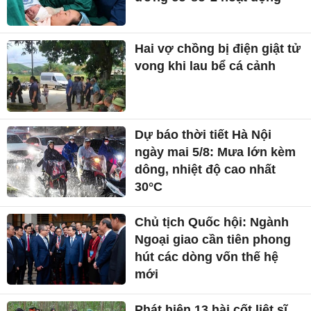
Hai vợ chồng bị điện giật tử
vong khi lau bể cá cảnh
Dự báo thời tiết Hà Nội
ngày mai 5/8: Mưa lớn kèm
dông, nhiệt độ cao nhất
30°C
Chủ tịch Quốc hội: Ngành
Ngoại giao cần tiên phong
hút các dòng vốn thế hệ
mới
Phát hiện 13 hài cốt liệt sĩ