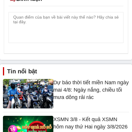
Tin nổi bật
Dự báo thời tiết miền Nam ngày
mai 4/8: Ngày nắng, chiều tối
mưa dông rải rác
XSMN 3/8 - Kết quả XSMN
hôm nay thứ Hai ngày 3/8/2026