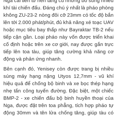
Nga cải tiến từ nền tảng cũ nhưng bổ sung nhiều
khí tài chiến đấu. Đáng chú ý nhất là pháo phòng
không ZU-23-2 nòng đôi cỡ 23mm có tốc độ bắn
lên tới 2.000 phát/phút, đủ khả năng xé toạc UAV
hoặc mục tiêu bay thấp như Bayraktar TB-2 nếu
tiếp cận gần. Loại pháo này vốn được triển khai
cố định hoặc trên xe cơ giới, nay được gắn trực
tiếp lên toa tàu, giúp tăng cường khả năng cơ
động và phản ứng nhanh.
Bên cạnh đó, Yenisey còn được trang bị nhiều
súng máy hạng nặng Utyos 12,7mm - vũ khí
hiệu quả để chống bộ binh và xe bọc thép hạng
nhẹ tấn công tuyến đường. Đặc biệt, một chiếc
BMP-2 - xe chiến đấu bộ binh huyền thoại của
Nga, được đặt trên toa phẳng, tích hợp pháo tự
động 30mm và tên lửa chống tăng, giúp tàu có