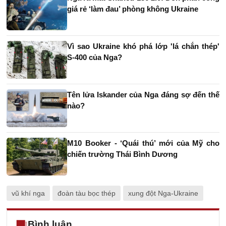
giá rẻ ‘làm đau’ phòng không Ukraine
Vì sao Ukraine khó phá lớp 'lá chắn thép'
S-400 của Nga?
Tên lửa Iskander của Nga đáng sợ đến thế
nào?
M10 Booker - ‘Quái thú’ mới của Mỹ cho
chiến trường Thái Bình Dương
vũ khí nga
đoàn tàu bọc thép
xung đột Nga-Ukraine
Bình luận