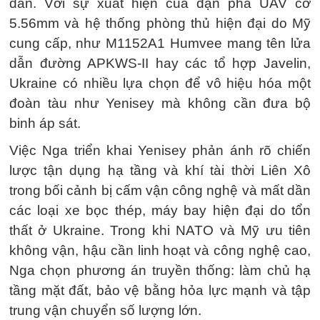
dẫn. Với sự xuất hiện của đạn phá UAV cỡ
5.56mm và hệ thống phòng thủ hiện đại do Mỹ
cung cấp, như M1152A1 Humvee mang tên lửa
dẫn đường APKWS-II hay các tổ hợp Javelin,
Ukraine có nhiều lựa chọn để vô hiệu hóa một
đoàn tàu như Yenisey mà không cần đưa bộ
binh áp sát.
Việc Nga triển khai Yenisey phản ánh rõ chiến
lược tận dụng hạ tầng và khí tài thời Liên Xô
trong bối cảnh bị cấm vận công nghệ và mất dần
các loại xe bọc thép, máy bay hiện đại do tổn
thất ở Ukraine. Trong khi NATO và Mỹ ưu tiên
không vận, hậu cần linh hoạt và công nghệ cao,
Nga chọn phương án truyền thống: làm chủ hạ
tầng mặt đất, bảo vệ bằng hỏa lực mạnh và tập
trung vận chuyển số lượng lớn.