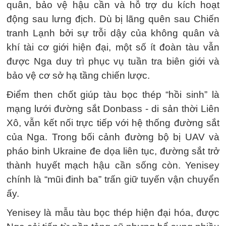
quân, bảo vệ hậu cần và hỗ trợ du kích hoạt
động sau lưng địch. Dù bị lãng quên sau Chiến
tranh Lạnh bởi sự trỗi dậy của không quân và
khí tài cơ giới hiện đại, một số ít đoàn tàu vẫn
được Nga duy trì phục vụ tuần tra biên giới và
bảo vệ cơ sở hạ tầng chiến lược.
Điểm then chốt giúp tàu bọc thép “hồi sinh” là
mạng lưới đường sắt Donbass - di sản thời Liên
Xô, vẫn kết nối trực tiếp với hệ thống đường sắt
của Nga. Trong bối cảnh đường bộ bị UAV và
pháo binh Ukraine đe dọa liên tục, đường sắt trở
thành huyết mạch hậu cần sống còn. Yenisey
chính là “mũi đinh ba” trấn giữ tuyến vận chuyển
ấy.
Yenisey là mẫu tàu bọc thép hiện đại hóa, được