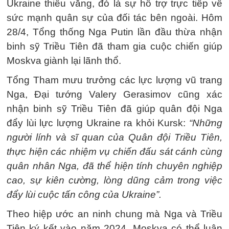
Ukraine thiếu vắng, đó là sự hỗ trợ trực tiếp về
sức mạnh quân sự của đối tác bên ngoài. Hôm
28/4, Tổng thống Nga Putin lần đầu thừa nhận
binh sỹ Triều Tiên đã tham gia cuộc chiến giúp
Moskva giành lại lãnh thổ.
Tổng Tham mưu trưởng các lực lượng vũ trang
Nga, Đại tướng Valery Gerasimov cũng xác
nhận binh sỹ Triều Tiên đã giúp quân đội Nga
đẩy lùi lực lượng Ukraine ra khỏi Kursk:
“Những
người lính và sĩ quan của Quân đội Triều Tiên,
thực hiện các nhiệm vụ chiến đấu sát cánh cùng
quân nhân Nga, đã thể hiện tính chuyên nghiệp
cao, sự kiên cường, lòng dũng cảm trong việc
đẩy lùi cuộc tấn công của Ukraine”.
Theo hiệp ước an ninh chung mà Nga và Triều
Tiên ký kết vào năm 2024, Moskva có thể luân