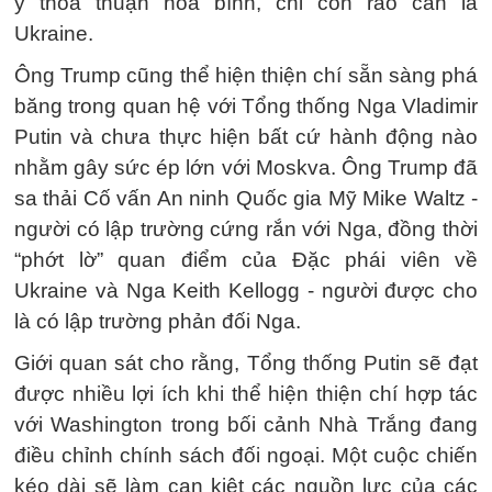
ý thỏa thuận hòa bình, chỉ còn rào cản là
Ukraine.
Ông Trump cũng thể hiện thiện chí sẵn sàng phá
băng trong quan hệ với Tổng thống Nga Vladimir
Putin và chưa thực hiện bất cứ hành động nào
nhằm gây sức ép lớn với Moskva. Ông Trump đã
sa thải Cố vấn An ninh Quốc gia Mỹ Mike Waltz -
người có lập trường cứng rắn với Nga, đồng thời
“phớt lờ” quan điểm của Đặc phái viên về
Ukraine và Nga Keith Kellogg - người được cho
là có lập trường phản đối Nga.
Giới quan sát cho rằng, Tổng thống Putin sẽ đạt
được nhiều lợi ích khi thể hiện thiện chí hợp tác
với Washington trong bối cảnh Nhà Trắng đang
điều chỉnh chính sách đối ngoại. Một cuộc chiến
kéo dài sẽ làm cạn kiệt các nguồn lực của các