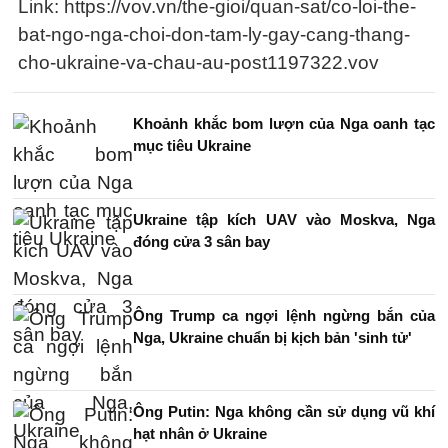
Link: https://vov.vn/the-gioi/quan-sat/co-loi-the-
bat-ngo-nga-choi-don-tam-ly-gay-cang-thang-
cho-ukraine-va-chau-au-post1197322.vov
Khoảnh khắc bom lượn của Nga oanh tạc
mục tiêu Ukraine
Ukraine tập kích UAV vào Moskva, Nga
đóng cửa 3 sân bay
Ông Trump ca ngợi lệnh ngừng bắn của
Nga, Ukraine chuẩn bị kịch bản 'sinh tử'
Ông Putin: Nga không cần sử dụng vũ khí
hạt nhân ở Ukraine