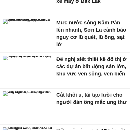
xe máy ở Đắk Lắk
Mực nước sông Nậm Pàn
lên nhanh, Sơn La cảnh báo
nguy cơ lũ quét, lũ ống, sạt
lở
Đề nghị siết thiết kế đô thị ở
các dự án bất động sản lớn,
khu vực ven sông, ven biển
Cắt khối u, tái tạo lưỡi cho
người đàn ông mắc ung thư