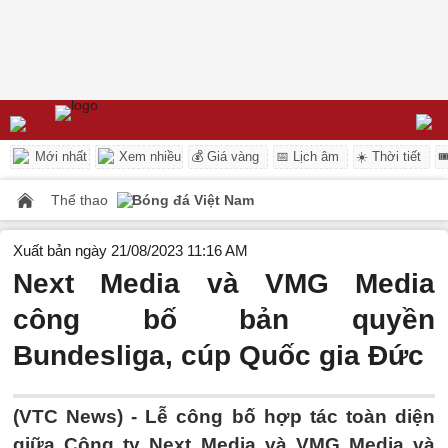
Mới nhất
Xem nhiều
💰 Giá vàng
📅 Lịch âm
☀️ Thời tiết

Thể thao
Bóng đá Việt Nam
Xuất bản ngày 21/08/2023 11:16 AM
Next Media và VMG Media
công bố bản quyền
Bundesliga, cúp Quốc gia Đức
(VTC News) -
Lễ công bố hợp tác toàn diện
giữa Công ty Next Media và VMG Media và