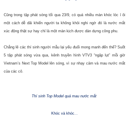
Cũng trong tập phát sóng tối qua 23/9, có quá nhiều màn khóc lóc ỉ ôi
một cách dễ dãi khiến người ta không khỏi nghi ngờ đó là nước mắt
xúc động thật sự hay chỉ là một màn kịch được dàn dựng công phu.
Chẳng lẽ các thí sinh người mẫu lại yếu đuối mong manh đến thế? Suốt
5 tập phát sóng vừa qua, kênh truyền hình VTV3 “ngập lụt” mỗi giờ
Vietnam’s Next Top Model lên sóng, vì sự nhạy cảm và mau nước mắt
của các cô.
Thí sinh Top Model quá mau nước mắt
Khóc và khóc...