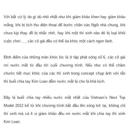
Với bất cứ lý do gì dù nhỏ nhất như khi giám khảo khen hay giám khảo
mắng, khi bị tịch thu điện thoại để bước chân vào Ngôi nhà chung, khi
chưa kịp thay đồ bị nhắc nhở, hay khi một thí sinh nào đó bị loại khỏi
cuộc chơi… , các cô gái đều có thể òa khóc một cách ngon lành.
Đỉnh điểm của những màn khóc lóc là ở tập phát sóng số 6, các cô gái
rơi nước mắt từ đầu tới cuối chương trình. Nếu như có thể châm
chước tiết mục khóc của các thí sinh trong concept chụp ảnh với rắn
thì buổi chia tay Kim Loan đẫm nước mắt bị cho là khá kịch.
Đây là buổi chia tay nhiều nước mắt nhất của Vietnam’s Next Top
Model 2012 kể từ khi chương trình bắt đầu lên sóng trở lại, không chỉ
thí sinh mà cả 4 vị giám khảo đều rơi nước mắt khi chia tay thí sinh
Kim Loan.