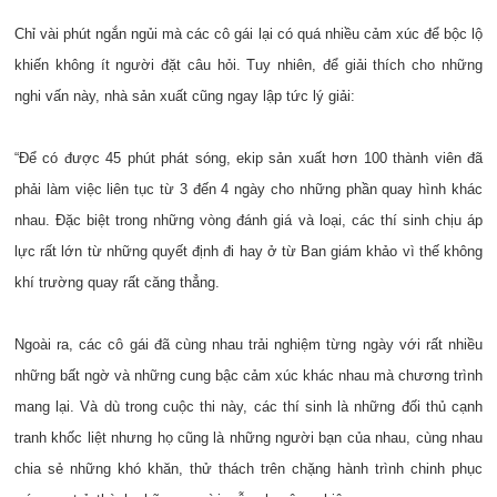
Chỉ vài phút ngắn ngủi mà các cô gái lại có quá nhiều cảm xúc để bộc lộ
khiến không ít người đặt câu hỏi. Tuy nhiên, để giải thích cho những
nghi vấn này, nhà sản xuất cũng ngay lập tức lý giải:
“Để có được 45 phút phát sóng, ekip sản xuất hơn 100 thành viên đã
phải làm việc liên tục từ 3 đến 4 ngày cho những phần quay hình khác
nhau. Đặc biệt trong những vòng đánh giá và loại, các thí sinh chịu áp
lực rất lớn từ những quyết định đi hay ở từ Ban giám khảo vì thế không
khí trường quay rất căng thẳng.
Ngoài ra, các cô gái đã cùng nhau trải nghiệm từng ngày với rất nhiều
những bất ngờ và những cung bậc cảm xúc khác nhau mà chương trình
mang lại. Và dù trong cuộc thi này, các thí sinh là những đối thủ cạnh
tranh khốc liệt nhưng họ cũng là những người bạn của nhau, cùng nhau
chia sẻ những khó khăn, thử thách trên chặng hành trình chinh phục