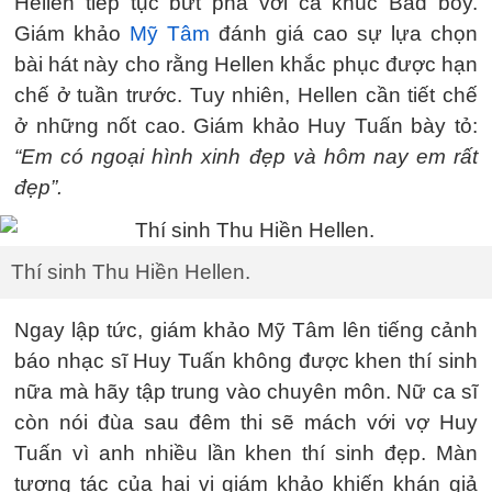
Hellen tiếp tục bứt phá với ca khúc Bad boy.
Giám khảo
Mỹ Tâm
đánh giá cao sự lựa chọn
bài hát này cho rằng Hellen khắc phục được hạn
chế ở tuần trước. Tuy nhiên, Hellen cần tiết chế
ở những nốt cao. Giám khảo Huy Tuấn bày tỏ:
“Em có ngoại hình xinh đẹp và hôm nay em rất
đẹp”.
Thí sinh Thu Hiền Hellen.
Ngay lập tức, giám khảo Mỹ Tâm lên tiếng cảnh
báo nhạc sĩ Huy Tuấn không được khen thí sinh
nữa mà hãy tập trung vào chuyên môn. Nữ ca sĩ
còn nói đùa sau đêm thi sẽ mách với vợ Huy
Tuấn vì anh nhiều lần khen thí sinh đẹp. Màn
tương tác của hai vị giám khảo khiến khán giả