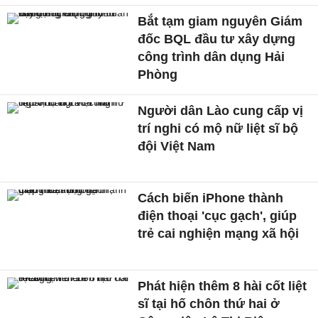
Bắt tạm giam nguyên Giám
đốc BQL đầu tư xây dựng
công trình dân dụng Hải
Phòng
Người dân Lào cung cấp vị
trí nghi có mộ nữ liệt sĩ bộ
đội Việt Nam
Cách biến iPhone thành
điện thoại 'cục gạch', giúp
trẻ cai nghiện mạng xã hội
Phát hiện thêm 8 hài cốt liệt
sĩ tại hố chôn thứ hai ở