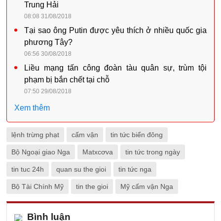
Trung Hải
08:08 31/08/2018
Tại sao ông Putin được yêu thích ở nhiều quốc gia
phương Tây?
06:56 30/08/2018
Liều mạng tấn công đoàn tàu quân sự, trùm tội
phạm bị bắn chết tại chỗ
07:50 29/08/2018
Xem thêm
lệnh trừng phạt
cấm vận
tin tức biển đông
Bộ Ngoại giao Nga
Matxcơva
tin tức trong ngày
tin tuc 24h
quan su the gioi
tin tức nga
Bộ Tài Chính Mỹ
tin the gioi
Mỹ cấm vận Nga
Bình luận