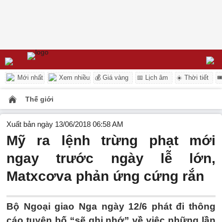
Mới nhất
Xem nhiều
💰 Giá vàng
📅 Lịch âm
☀️ Thời tiết

Thế giới
Xuất bản ngày 13/06/2018 06:58 AM
Mỹ ra lệnh trừng phạt mới
ngay trước ngày lễ lớn,
Matxcơva phản ứng cứng rắn
Bộ Ngoại giao Nga ngày 12/6 phát đi thông
cáo tuyên bố “sẽ ghi nhớ” về việc những lần