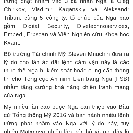
trừng phạt nhằm vào 3 cá nhân Nga là Oleg
Chirikov, Vladimir Kaganskiy và Aleksandr
Tribun, cùng 5 công ty, tổ chức của Nga bao
gồm Digital Security, Divetechnoservices,
Embedi, Erpscan và Viện Nghiên cứu Khoa học
Kvant.
Bộ trưởng Tài chính Mỹ Steven Mnuchin đưa ra
lý do cho lần áp đặt lệnh cấm vận này là các
thực thể Nga bị kiểm soát hoặc cung cấp thông
tin cho Tổng cục An ninh Liên bang Nga (FSB)
nhằm tăng cường khả năng chiến tranh mạng
của Nga.
Mỹ nhiều lần cáo buộc Nga can thiệp vào Bầu
cử Tổng thống Mỹ 2016 và ban hành nhiều lệnh
trừng phạt nhằm vào Nga với lý do này, tuy
nhiên Matxcơva nhiều lần bác bỏ và gọi đây là