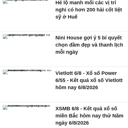
Hé lộ manh mối các vị trí
nghi có hơn 200 hài cốt liệt
sỹ ở Huế
Nini House gợi ý 5 bí quyết
chọn đầm đẹp và thanh lịch
mỗi ngày
Vietlott 6/8 - Xổ số Power
6/55 - Kết quả xổ số Vietlott
hôm nay 6/8/2026
XSMB 6/8 - Kết quả xổ số
miền Bắc hôm nay thứ Năm
ngày 6/8/2026