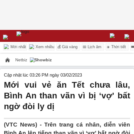
Mới nhất
Xem nhiều
💰 Giá vàng
📅 Lịch âm
☀️ Thời tiết

Netbiz
Showbiz
Cập nhật lúc 03:26 PM ngày 03/02/2023
Mới vui vẻ ăn Tết chưa lâu,
Bình An than vãn vì bị ‘vợ' bất
ngờ đòi ly dị
(VTC News) -
Trên trang cá nhân, diễn viên
Bình An lên tiếng than vãn vì ‘vợ’ bất ngờ đòi