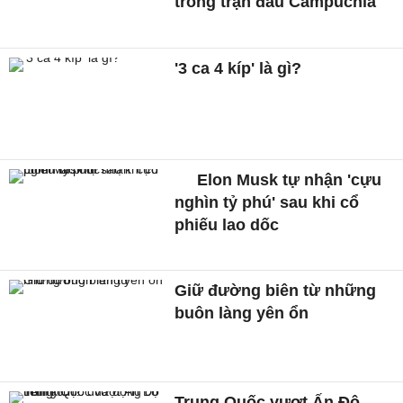
trong trận đấu Campuchia
'3 ca 4 kíp' là gì?
Elon Musk tự nhận 'cựu
nghìn tỷ phú' sau khi cổ
phiếu lao dốc
Giữ đường biên từ những
buôn làng yên ổn
Trung Quốc vượt Ấn Độ