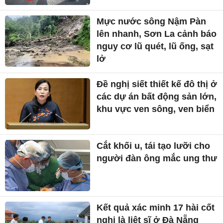
Mực nước sông Nậm Pàn
lên nhanh, Sơn La cảnh báo
nguy cơ lũ quét, lũ ống, sạt
lở
Đề nghị siết thiết kế đô thị ở
các dự án bất động sản lớn,
khu vực ven sông, ven biển
Cắt khối u, tái tạo lưỡi cho
người đàn ông mắc ung thư
Kết quả xác minh 17 hài cốt
nghi là liệt sĩ ở Đà Nẵng