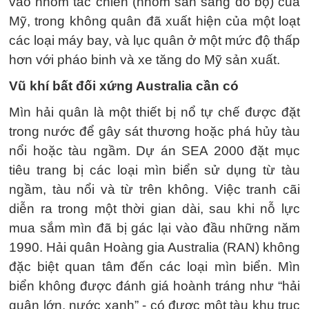
vào nhóm tác chiến (nhóm sẵn sàng đổ bộ) của
Mỹ, trong không quân đã xuất hiện của một loạt
các loại máy bay, và lục quân ở một mức độ thấp
hơn với pháo binh và xe tăng do Mỹ sản xuất.
Vũ khí bất đối xứng Australia cần có
Mìn hải quân là một thiết bị nổ tự chế được đặt
trong nước để gây sát thương hoặc phá hủy tàu
nổi hoặc tàu ngầm. Dự án SEA 2000 đặt mục
tiêu trang bị các loại mìn biển sử dụng từ tàu
ngầm, tàu nổi và từ trên không. Việc tranh cãi
diễn ra trong một thời gian dài, sau khi nỗ lực
mua sắm mìn đã bị gác lại vào đầu những năm
1990. Hải quân Hoàng gia Australia (RAN) không
đặc biệt quan tâm đến các loại mìn biển. Mìn
biển không được đánh giá hoành tráng như “hải
quân lớn, nước xanh” - có được một tàu khu trục