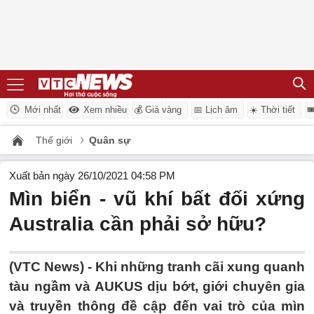
Mới nhất
Xem nhiều
💰 Giá vàng
📅 Lịch âm
☀️ Thời tiết

Thế giới
Quân sự
Xuất bản ngày 26/10/2021 04:58 PM
Mìn biển - vũ khí bất đối xứng
Australia cần phải sở hữu?
(VTC News) -
Khi những tranh cãi xung quanh
tàu ngầm và AUKUS dịu bớt, giới chuyên gia
và truyền thông đề cập đến vai trò của mìn