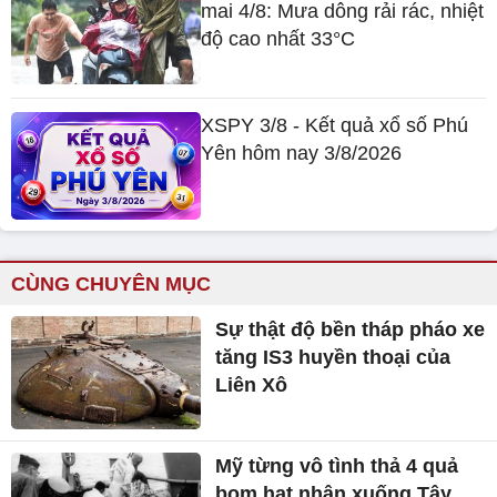
mai 4/8: Mưa dông rải rác, nhiệt
độ cao nhất 33°C
XSPY 3/8 - Kết quả xổ số Phú
Yên hôm nay 3/8/2026
CÙNG CHUYÊN MỤC
Sự thật độ bền tháp pháo xe
tăng IS3 huyền thoại của
Liên Xô
Mỹ từng vô tình thả 4 quả
bom hạt nhân xuống Tây