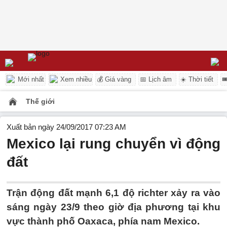
Mới nhất
Xem nhiều
💰 Giá vàng
📅 Lịch âm
☀️ Thời tiết

Thế giới
Xuất bản ngày 24/09/2017 07:23 AM
Mexico lại rung chuyển vì động
đất
Trận động đất mạnh 6,1 độ richter xảy ra vào
sáng ngày 23/9 theo giờ địa phương tại khu
vực thành phố Oaxaca, phía nam Mexico.