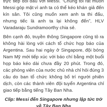
trực tiếp đối đầu với Messi. “Chúng tôi rất muốn
Messi góp mặt vì anh ta có thể kéo khán giả đến
kín sân. Tôi cũng muốn xem anh ta thi đấu,
nhưng tiếc là anh ta lại không đến”, HLV
Varadaraju Sundramoorthy chia sẻ.
Bên cạnh đó, truyền thông Singapore cũng tỏ ra
không hài lòng với cách tổ chức họp báo của
Argentina. Sau hai ngày ở Singapore, đội bóng
Nam Mỹ mới tiếp xúc với báo chí bằng một buổi
họp báo kéo dài chưa đầy 20 phút. Trong đó,
các phóng viên của nước chủ nhà chỉ hỏi đúng 3
câu do ban tổ chức không bố trí người phiên
dịch, còn các thành viên đội tuyển Argentina chỉ
giao tiếp bằng tiếng Tây Ban Nha.
Clip: Messi đến Singapore nhưng lập tức trở
về Tây Ban Nha