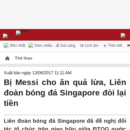
Mới nhất
Xem nhiều
💰 Giá vàng
📅 Lịch âm
☀️ Thời tiết

Thể thao
Xuất bản ngày 13/06/2017 11:11 AM
Bị Messi cho ăn quả lừa, Liên
đoàn bóng đá Singapore đòi lại
tiền
Liên đoàn bóng đá Singapore đã đề nghị đối
tác tổ chức trận giao hữu giữa ĐTQG nước