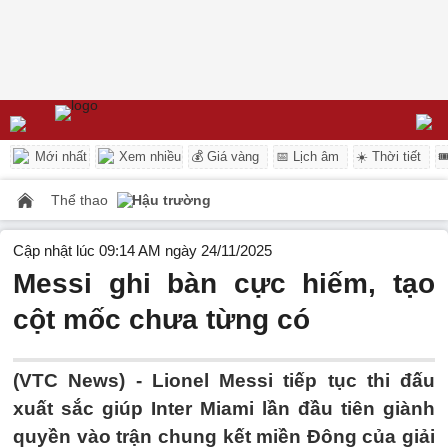
Mới nhất
Xem nhiều
💰 Giá vàng
📅 Lịch âm
☀️ Thời tiết

Thể thao
Hậu trường
Cập nhật lúc 09:14 AM ngày 24/11/2025
Messi ghi bàn cực hiếm, tạo
cột mốc chưa từng có
(VTC News) -
Lionel Messi tiếp tục thi đấu
xuất sắc giúp Inter Miami lần đầu tiên giành
quyền vào trận chung kết miền Đông của giải