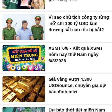
Vì sao chủ tịch công ty từng
'nổ' chi 100 tỷ USD làm
đường sắt cao tốc bị bắt?
XSMT 6/8 - Kết quả XSMT
hôm nay thứ Năm ngày
6/8/2026
Giá vàng vượt 4.300
USD/ounce, chuyên gia dự
báo đỉnh mới
Dự báo thời tiết miền Nam