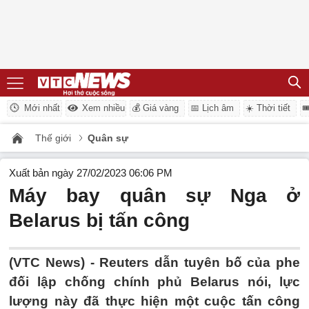
Mới nhất
Xem nhiều
💰 Giá vàng
📅 Lịch âm
☀️ Thời tiết

Thế giới
Quân sự
Xuất bản ngày 27/02/2023 06:06 PM
Máy bay quân sự Nga ở
Belarus bị tấn công
(VTC News) -
Reuters dẫn tuyên bố của phe
đối lập chống chính phủ Belarus nói, lực
lượng này đã thực hiện một cuộc tấn công