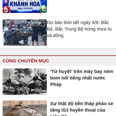
Dự báo thời tiết ngày 6/8: Bắc
Bộ, Bắc Trung Bộ hứng mưa to
và dông
CÙNG CHUYÊN MỤC
'Tử huyệt' trên máy bay ném
bom nổi tiếng nhất nước
Pháp
Sự thật độ bền tháp pháo xe
tăng IS3 huyền thoại của