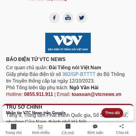
BÁO ĐIỆN TỬ VTC NEWS
Cơ quan chủ quản:
Đài Tiếng nói Việt Nam
Giấy phép Báo điện tử số
382/GP-BTTTT
do Bộ Thông
tin Truyền thông cấp lại ngày 12/10/2023.
Phó Tổng biên tập phụ trách:
Ngô Văn Hải
Hotline:
0855.911.911
| Email:
toasoan@vtcnews.vn
TRỤ SỞ CHÍNH
Nhận tin VTC News trên Google
×
Theo dõi
Tầng 9, Trung tâm Phát thanh Quốc gia, Số 58 Quán Sứ,
phường Cửa Nam, thành phố Hà Nội
Điện thoại: 024.3632 1588
Trang chủ
Xem nhiều
Bình luận
Chia sẻ
Cỡ chữ
Fax: 024.3632 1582