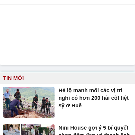
TIN MỚI
Hé lộ manh mối các vị trí
nghi có hơn 200 hài cốt liệt
sỹ ở Huế
Nini House gợi ý 5 bí quyết