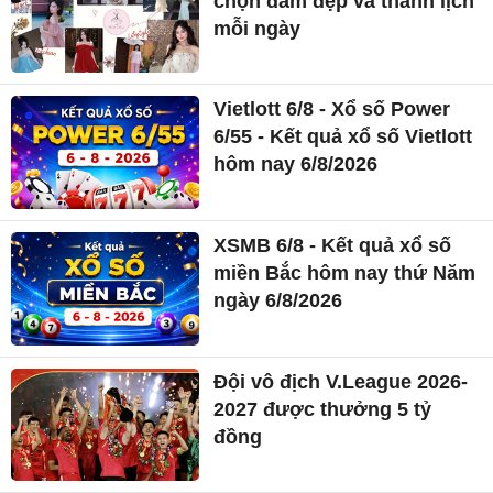
chọn đầm đẹp và thanh lịch
mỗi ngày
Vietlott 6/8 - Xổ số Power
6/55 - Kết quả xổ số Vietlott
hôm nay 6/8/2026
XSMB 6/8 - Kết quả xổ số
miền Bắc hôm nay thứ Năm
ngày 6/8/2026
Đội vô địch V.League 2026-
2027 được thưởng 5 tỷ
đồng