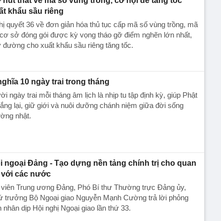
 nút thắt về mã số vùng trồng, cơ hội để tăng tốc
ất khẩu sầu riêng
ị quyết 36 về đơn giản hóa thủ tục cấp mã số vùng trồng, mã
cơ sở đóng gói được kỳ vọng tháo gỡ điểm nghẽn lớn nhất,
đường cho xuất khẩu sầu riêng tăng tốc.
nghĩa 10 ngày trai trong tháng
i ngày trai mỗi tháng âm lịch là nhịp tu tập định kỳ, giúp Phật
lắng lại, giữ giới và nuôi dưỡng chánh niệm giữa đời sống
ờng nhật.
i ngoại Đảng - Tạo dựng nền tảng chính trị cho quan
 với các nước
 viên Trung ương Đảng, Phó Bí thư Thường trực Đảng ủy,
ứ trưởng Bộ Ngoại giao Nguyễn Mạnh Cường trả lời phỏng
 nhân dịp Hội nghị Ngoại giao lần thứ 33.