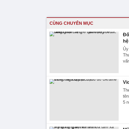
CÙNG CHUYÊN MỤC
Đố
hệ
Ủy
Th
vấn
Vi
The
tên
5 n