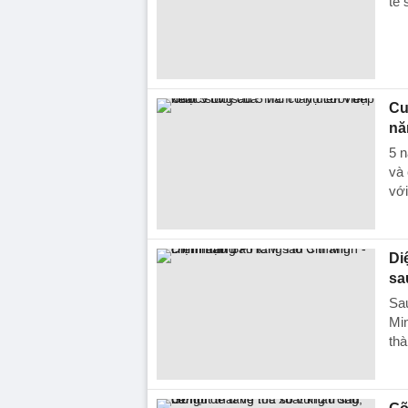
tế 
Cu
nă
5 
và 
với
Di
sa
Sau
Min
thà