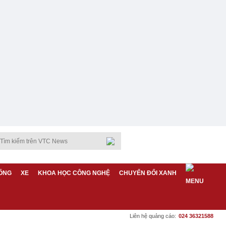
ỐNG
XE
KHOA HỌC CÔNG NGHỆ
CHUYỂN ĐỔI XANH
Liên hệ quảng cáo:
024 36321588