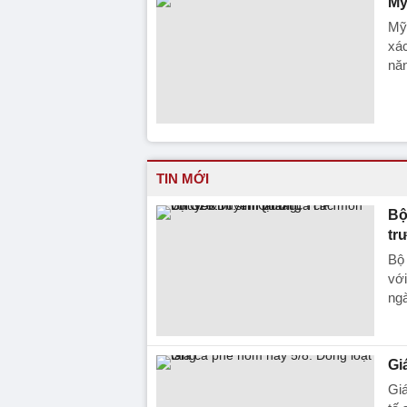
Mỹ
Mỹ 
xác
năn
TIN MỚI
Bộ
tr
Bộ 
với
ngà
Gi
Giá