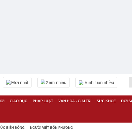
Mới nhất
Xem nhiều
Bình luận nhiều
IỚI
GIÁO DỤC
PHÁP LUẬT
VĂN HÓA - GIẢI TRÍ
SỨC KHỎE
ĐỜI S
TỨC BIỂN ĐÔNG
NGƯỜI VIỆT BỐN PHƯƠNG