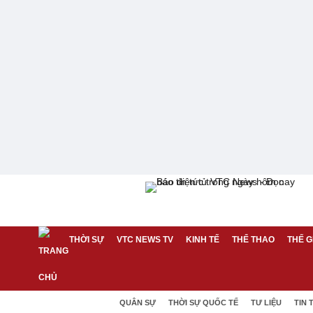
THỜI SỰ
VTC NEWS TV
KINH TẾ
THỂ THAO
THẾ G
QUÂN SỰ
THỜI SỰ QUỐC TẾ
TƯ LIỆU
TIN 