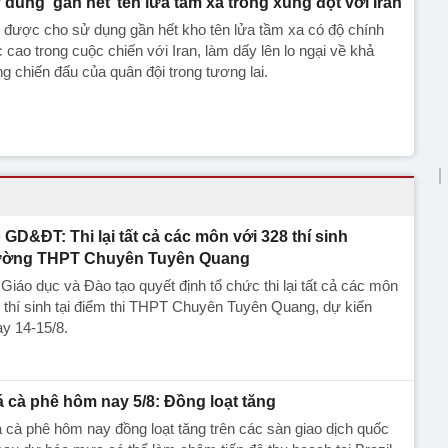
 dùng ‘gần hết’ tên lửa tầm xa trong xung đột với Iran
được cho sử dụng gần hết kho tên lửa tầm xa có độ chính
 cao trong cuộc chiến với Iran, làm dấy lên lo ngại về khả
g chiến đấu của quân đội trong tương lai.
 GD&ĐT: Thi lại tất cả các môn với 328 thí sinh
ường THPT Chuyên Tuyên Quang
Giáo dục và Đào tạo quyết định tổ chức thi lại tất cả các môn
 thí sinh tại điểm thi THPT Chuyên Tuyên Quang, dự kiến
y 14-15/8.
á cà phê hôm nay 5/8: Đồng loạt tăng
 cà phê hôm nay đồng loạt tăng trên các sàn giao dịch quốc