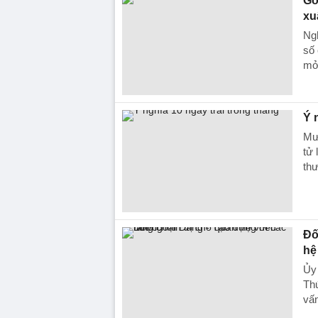
Gỡ
xu
Ngh
số 
mở 
Ý 
Mườ
tử 
thư
Đố
hệ
Ủy
Th
vấn