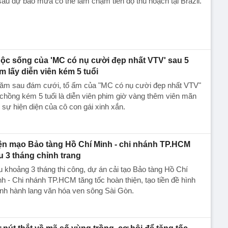
sau dự báo mưa có thể làm chậm tiến độ thu hoạch tại Brazil.
ộc sống của 'MC có nụ cười đẹp nhất VTV' sau 5
m lấy diễn viên kém 5 tuổi
năm sau đám cưới, tổ ấm của "MC có nụ cười đẹp nhất VTV"
chồng kém 5 tuổi là diễn viên phim giờ vàng thêm viên mãn
 sự hiện diện của cô con gái xinh xắn.
ện mạo Bảo tàng Hồ Chí Minh - chi nhánh TP.HCM
u 3 tháng chỉnh trang
 khoảng 3 tháng thi công, dự án cải tạo Bảo tàng Hồ Chí
h - Chi nhánh TP.HCM tăng tốc hoàn thiện, tạo tiền đề hình
nh hành lang văn hóa ven sông Sài Gòn.