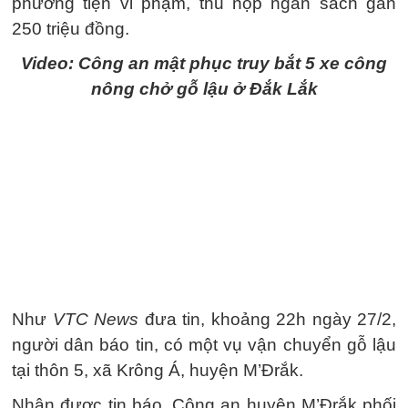
phương tiện vi phạm, thu nộp ngân sách gần
250 triệu đồng.
Video: Công an mật phục truy bắt 5 xe công
nông chở gỗ lậu ở Đắk Lắk
Như
VTC News
đưa tin, khoảng 22h ngày 27/2,
người dân báo tin, có một vụ vận chuyển gỗ lậu
tại thôn 5, xã Krông Á, huyện M’Đrắk.
Nhận được tin báo, Công an huyện M’Đrắk phối