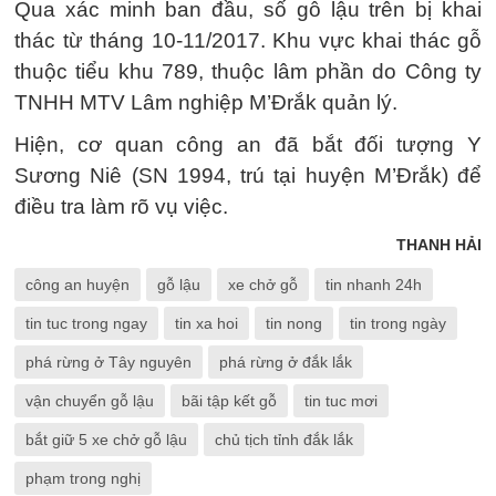
Qua xác minh ban đầu, số gỗ lậu trên bị khai
thác từ tháng 10-11/2017. Khu vực khai thác gỗ
thuộc tiểu khu 789, thuộc lâm phần do Công ty
TNHH MTV Lâm nghiệp M’Đrắk quản lý.
Hiện, cơ quan công an đã bắt đối tượng Y
Sương Niê (SN 1994, trú tại huyện M’Đrắk) để
điều tra làm rõ vụ việc.
THANH HẢI
công an huyện
gỗ lậu
xe chở gỗ
tin nhanh 24h
tin tuc trong ngay
tin xa hoi
tin nong
tin trong ngày
phá rừng ở Tây nguyên
phá rừng ở đắk lắk
vận chuyển gỗ lậu
bãi tập kết gỗ
tin tuc mơi
bắt giữ 5 xe chở gỗ lậu
chủ tịch tỉnh đắk lắk
phạm trong nghị