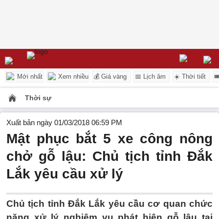
Mới nhất
Xem nhiều
💰 Giá vàng
📅 Lịch âm
☀️ Thời tiết

Thời sự
Xuất bản ngày 01/03/2018 06:59 PM
Mật phục bắt 5 xe công nông
chở gỗ lậu: Chủ tịch tỉnh Đắk
Lắk yêu cầu xử lý
Chủ tịch tỉnh Đắk Lắk yêu cầu cơ quan chức
năng xử lý nghiêm vụ phát hiện gỗ lậu tại