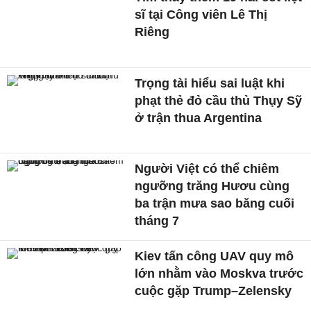
sĩ tại Công viên Lê Thị
Riêng
Trọng tài hiểu sai luật khi
phạt thẻ đỏ cầu thủ Thụy Sỹ
ở trận thua Argentina
Người Việt có thể chiêm
ngưỡng trăng Hươu cùng
ba trận mưa sao băng cuối
tháng 7
Kiev tấn công UAV quy mô
lớn nhằm vào Moskva trước
cuộc gặp Trump–Zelensky