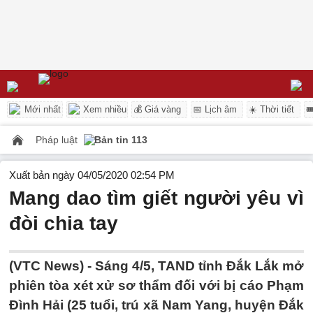
Mới nhất
Xem nhiều
💰 Giá vàng
📅 Lịch âm
☀️ Thời tiết

Pháp luật
Bản tin 113
Xuất bản ngày 04/05/2020 02:54 PM
Mang dao tìm giết người yêu vì
đòi chia tay
(VTC News) -
Sáng 4/5, TAND tỉnh Đắk Lắk mở
phiên tòa xét xử sơ thẩm đối với bị cáo Phạm
Đình Hải (25 tuổi, trú xã Nam Yang, huyện Đắk