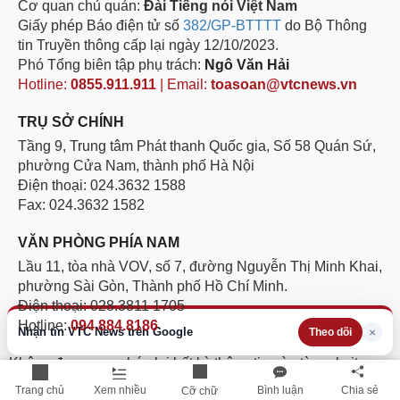
Cơ quan chủ quản:
Đài Tiếng nói Việt Nam
Giấy phép Báo điện tử số
382/GP-BTTTT
do Bộ Thông
tin Truyền thông cấp lại ngày 12/10/2023.
Phó Tổng biên tập phụ trách:
Ngô Văn Hải
Hotline:
0855.911.911
| Email:
toasoan@vtcnews.vn
TRỤ SỞ CHÍNH
Tầng 9, Trung tâm Phát thanh Quốc gia, Số 58 Quán Sứ,
phường Cửa Nam, thành phố Hà Nội
Điện thoại: 024.3632 1588
Fax: 024.3632 1582
VĂN PHÒNG PHÍA NAM
Lầu 11, tòa nhà VOV, số 7, đường Nguyễn Thị Minh Khai,
phường Sài Gòn, Thành phố Hồ Chí Minh.
Điện thoại: 028.3811 1705
Hotline:
094.884.8186
Nhận tin VTC News trên Google
×
Theo dõi
Không được sao chép lại bất kỳ thông tin nào từ website
này khi chưa có sự đồng ý bằng văn bản của Báo Điện tử
Trang chủ
Xem nhiều
Bình luận
Chia sẻ
Cỡ chữ