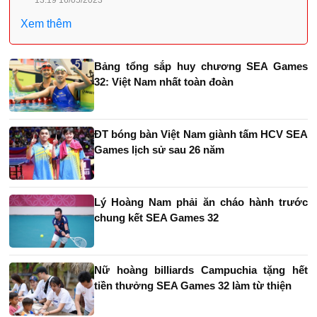
Xem thêm
Bảng tổng sắp huy chương SEA Games
32: Việt Nam nhất toàn đoàn
ĐT bóng bàn Việt Nam giành tấm HCV SEA
Games lịch sử sau 26 năm
Lý Hoàng Nam phải ăn cháo hành trước
chung kết SEA Games 32
Nữ hoàng billiards Campuchia tặng hết
tiền thưởng SEA Games 32 làm từ thiện