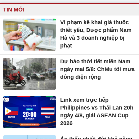
TIN MỚI
Vi phạm kê khai giá thuốc
thiết yếu, Dược phẩm Nam
Hà và 3 doanh nghiệp bị
phạt
Dự báo thời tiết miền Nam
ngày mai 5/8: Chiều tối mưa
dông diện rộng
Link xem trực tiếp
Philippines vs Thái Lan 20h
ngày 4/8, giải ASEAN Cup
2026