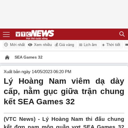
Mới nhất
Xem nhiều
💰 Giá vàng
📅 Lịch âm
☀️ Thời tiết

SEA Games 32
Xuất bản ngày 14/05/2023 06:20 PM
Lý Hoàng Nam viêm dạ dày
cấp, nằm gục giữa trận chung
kết SEA Games 32
(VTC News) -
Lý Hoàng Nam thi đấu chung
kết đơn nam môn quần vợt SEA Games 32