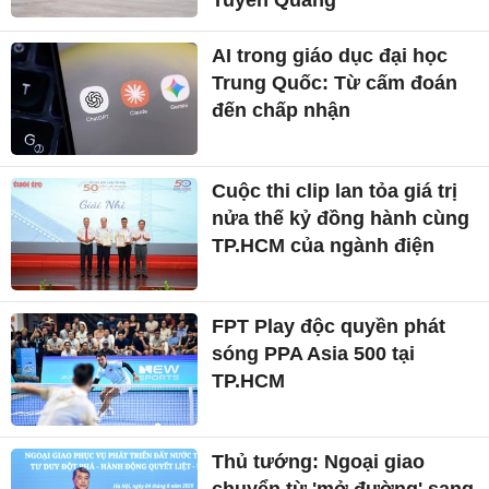
Tuyên Quang
AI trong giáo dục đại học
Trung Quốc: Từ cấm đoán
đến chấp nhận
Cuộc thi clip lan tỏa giá trị
nửa thế kỷ đồng hành cùng
TP.HCM của ngành điện
FPT Play độc quyền phát
sóng PPA Asia 500 tại
TP.HCM
Thủ tướng: Ngoại giao
chuyển từ 'mở đường' sang