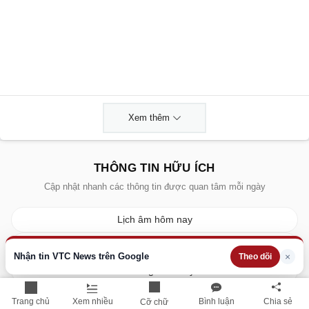
Xem thêm
THÔNG TIN HỮU ÍCH
Cập nhật nhanh các thông tin được quan tâm mỗi ngày
Lịch âm hôm nay
Dự báo thời tiết hôm nay
Nhận tin VTC News trên Google
×
Theo dõi
Giá vàng hôm nay
Giá bạc hôm nay
Trang chủ
Xem nhiều
Bình luận
Chia sẻ
Cỡ chữ