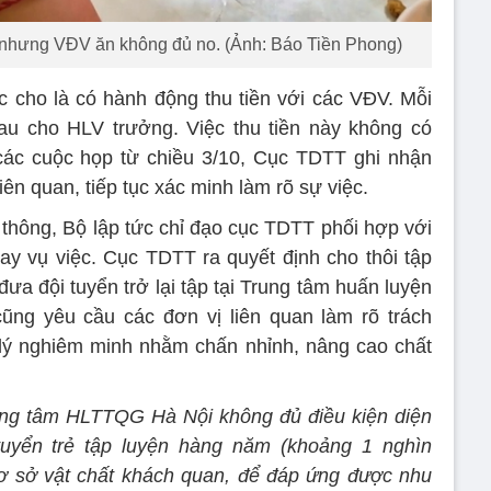
nhưng VĐV ăn không đủ no. (Ảnh: Báo Tiền Phong)
 cho là có hành động thu tiền với các VĐV. Mỗi
au cho HLV trưởng. Việc thu tiền này không có
 các cuộc họp từ chiều 3/10, Cục TDTT ghi nhận
iên quan, tiếp tục xác minh làm rõ sự việc.
 thông, Bộ lập tức chỉ đạo cục TDTT phối hợp với
gay vụ việc. Cục TDTT ra quyết định cho thôi tập
ưa đội tuyển trở lại tập tại Trung tâm huấn luyện
ũng yêu cầu các đơn vị liên quan làm rõ trách
lý nghiêm minh nhằm chấn nhỉnh, nâng cao chất
ng tâm HLTTQG Hà Nội không đủ điều kiện diện
uyển trẻ tập luyện hàng năm (khoảng 1 nghìn
cơ sở vật chất khách quan, để đáp ứng được nhu