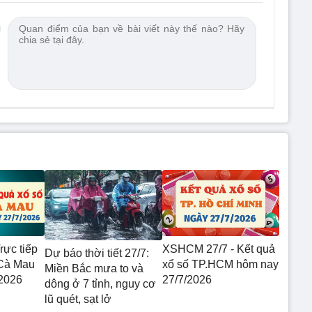
rực tiếp
XSHCM 27/7 - Kết quả
Dự báo thời tiết 27/7:
 Cà Mau
xổ số TP.HCM hôm nay
Miền Bắc mưa to và
2026
27/7/2026
dông ở 7 tỉnh, nguy cơ
lũ quét, sạt lở