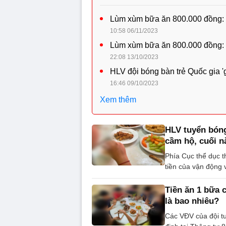
Lùm xùm bữa ăn 800.000 đồng: C
10:58 06/11/2023
Lùm xùm bữa ăn 800.000 đồng: 
22:08 13/10/2023
HLV đội bóng bàn trẻ Quốc gia '
16:46 09/10/2023
Xem thêm
HLV tuyển bóng
cầm hộ, cuối n
Phía Cục thể dục t
tiền của vận động 
Tiền ăn 1 bữa 
là bao nhiêu?
Các VĐV của đội t