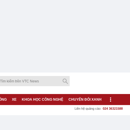
ỐNG
XE
KHOA HỌC CÔNG NGHỆ
CHUYỂN ĐỔI XANH
Liên hệ quảng cáo:
024 36321588