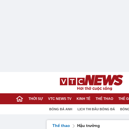
THỜI SỰ
VTC NEWS TV
KINH TẾ
THỂ THAO
THẾ G
BÓNG ĐÁ ANH
LỊCH THI ĐẤU BÓNG ĐÁ
BÓNG
Thể thao
Hậu trường