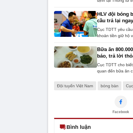
định tại Thông tư
HLV đội bóng b
cầu trả lại nga
Cục TDTT yêu cầu h
khoản tiền giữ hộ 
Bữa ăn 800.00
báo, trả lời th
Cục TDTT cho biết 
quan đến bữa ăn củ
Đội tuyển Việt Nam
bóng bàn
Cụ
Facebook
Bình luận