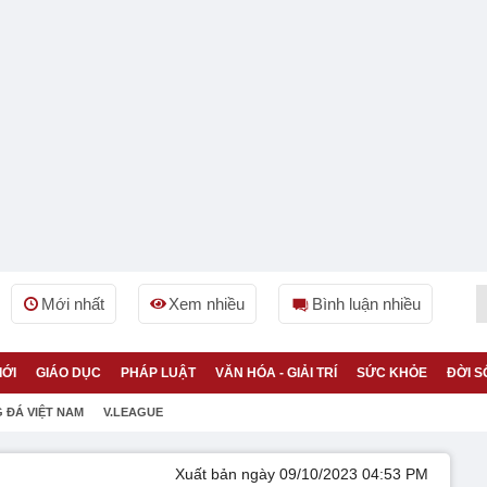
Mới nhất
Xem nhiều
Bình luận nhiều
IỚI
GIÁO DỤC
PHÁP LUẬT
VĂN HÓA - GIẢI TRÍ
SỨC KHỎE
ĐỜI S
 ĐÁ VIỆT NAM
V.LEAGUE
Xuất bản ngày 09/10/2023 04:53 PM