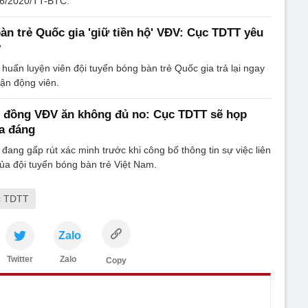
 86/2020/TT-BTC.
àn trẻ Quốc gia 'giữ tiền hộ' VĐV: Cục TDTT yêu
y
uấn luyện viên đội tuyển bóng bàn trẻ Quốc gia trả lại ngay
vận động viên.
0 đồng VĐV ăn không đủ no: Cục TDTT sẽ họp
ỏa đáng
đang gấp rút xác minh trước khi công bố thông tin sự việc liên
a đội tuyển bóng bàn trẻ Việt Nam.
c TDTT
Zalo
Twitter
Zalo
Copy