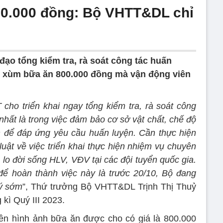
0.000 đồng: Bộ VHTT&DL chỉ
ạo tổng kiểm tra, rà soát công tác huấn
ùm xùm bữa ăn 800.000 đồng mà vận động viên
cho triển khai ngay tổng kiểm tra, rà soát công
 nhất là trong việc đảm bảo cơ sở vật chất, chế độ
nh để đáp ứng yêu cầu huấn luyện. Cần thực hiện
uật về việc triển khai thực hiện nhiệm vụ chuyên
lo đời sống HLV, VĐV tại các đội tuyển quốc gia.
để hoàn thành việc này là trước 20/10, Bộ đang
lý sớm
”, Thứ trưởng Bộ VHTT&DL Trịnh Thị Thuỷ
 kì Quý III 2023.
yền hình ảnh bữa ăn được cho có giá là 800.000