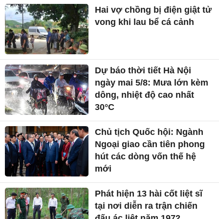
Hai vợ chồng bị điện giật tử
vong khi lau bể cá cảnh
Dự báo thời tiết Hà Nội
ngày mai 5/8: Mưa lớn kèm
dông, nhiệt độ cao nhất
30°C
Chủ tịch Quốc hội: Ngành
Ngoại giao cần tiên phong
hút các dòng vốn thế hệ
mới
Phát hiện 13 hài cốt liệt sĩ
tại nơi diễn ra trận chiến
đấu ác liệt năm 1972