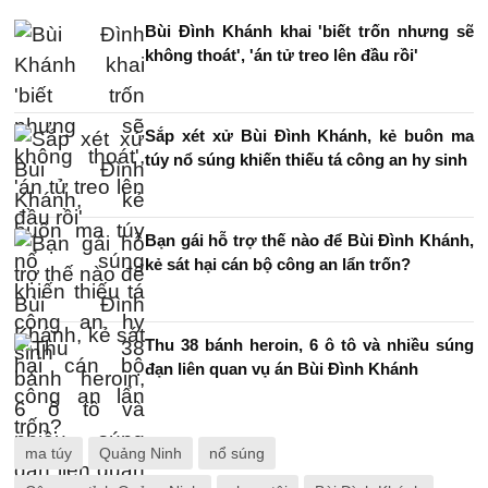
Bùi Đình Khánh khai 'biết trốn nhưng sẽ
không thoát', 'án tử treo lên đầu rồi'
Sắp xét xử Bùi Đình Khánh, kẻ buôn ma
túy nổ súng khiến thiếu tá công an hy sinh
Bạn gái hỗ trợ thế nào để Bùi Đình Khánh,
kẻ sát hại cán bộ công an lẩn trốn?
Thu 38 bánh heroin, 6 ô tô và nhiều súng
đạn liên quan vụ án Bùi Đình Khánh
ma túy
Quảng Ninh
nổ súng