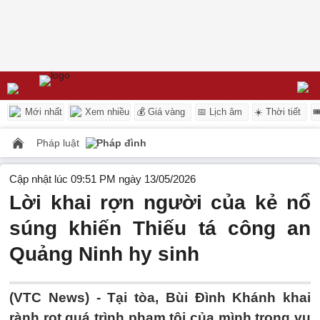
Mới nhất
Xem nhiều
💰 Giá vàng
📅 Lịch âm
☀️ Thời tiết

Pháp luật
Pháp đình
Cập nhật lúc 09:51 PM ngày 13/05/2026
Lời khai rợn người của kẻ nổ
súng khiến Thiếu tá công an
Quảng Ninh hy sinh
(VTC News) -
Tại tòa, Bùi Đình Khánh khai
rành rọt quá trình phạm tội của mình trong vụ