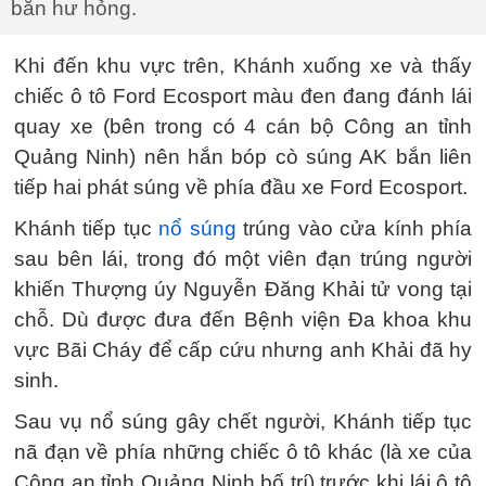
bắn hư hỏng.
Khi đến khu vực trên, Khánh xuống xe và thấy
chiếc ô tô Ford Ecosport màu đen đang đánh lái
quay xe (bên trong có 4 cán bộ Công an tỉnh
Quảng Ninh) nên hắn bóp cò súng AK bắn liên
tiếp hai phát súng về phía đầu xe Ford Ecosport.
Khánh tiếp tục
nổ súng
trúng vào cửa kính phía
sau bên lái, trong đó một viên đạn trúng người
khiến Thượng úy Nguyễn Đăng Khải tử vong tại
chỗ. Dù được đưa đến Bệnh viện Đa khoa khu
vực Bãi Cháy để cấp cứu nhưng anh Khải đã hy
sinh.
Sau vụ nổ súng gây chết người, Khánh tiếp tục
nã đạn về phía những chiếc ô tô khác (là xe của
Công an tỉnh Quảng Ninh bố trí) trước khi lái ô tô