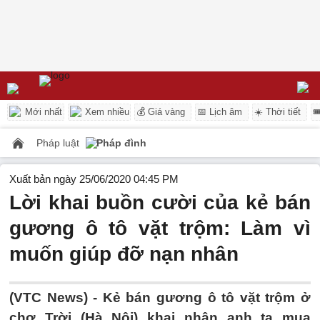
Mới nhất
Xem nhiều
💰 Giá vàng
📅 Lịch âm
☀️ Thời tiết

Pháp luật
Pháp đình
Xuất bản ngày 25/06/2020 04:45 PM
Lời khai buồn cười của kẻ bán
gương ô tô vặt trộm: Làm vì
muốn giúp đỡ nạn nhân
(VTC News) -
Kẻ bán gương ô tô vặt trộm ở
chợ Trời (Hà Nội) khai nhận anh ta mua