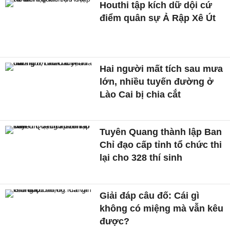
Houthi tập kích dữ dội cứ
điểm quân sự Ả Rập Xê Út
Hai người mất tích sau mưa
lớn, nhiều tuyến đường ở
Lào Cai bị chia cắt
Tuyên Quang thành lập Ban
Chỉ đạo cấp tỉnh tổ chức thi
lại cho 328 thí sinh
Giải đáp câu đố: Cái gì
không có miệng mà vẫn kêu
được?