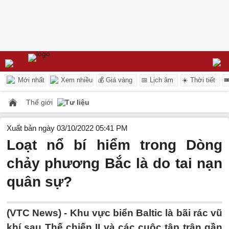
Mới nhất
Xem nhiều
💰 Giá vàng
📅 Lịch âm
☀️ Thời tiết

Thế giới
Tư liệu
Xuất bản ngày 03/10/2022 05:41 PM
Loạt nổ bí hiểm trong Dòng
chảy phương Bắc là do tai nạn
quân sự?
(VTC News) -
Khu vực biển Baltic là bãi rác vũ
khí sau Thế chiến II và các cuộc tập trận gần