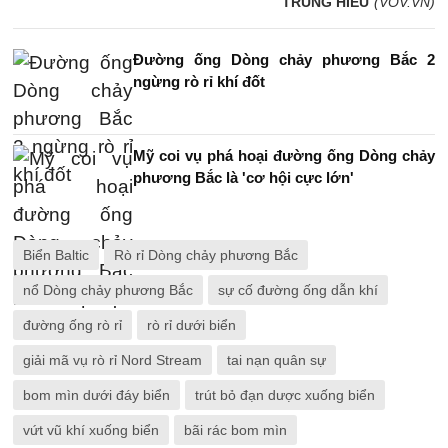
TRUNG HIẾU
(VOV.VN)
Đường ống Dòng chảy phương Bắc 2
ngừng rò rỉ khí đốt
Mỹ coi vụ phá hoại đường ống Dòng chảy
phương Bắc là 'cơ hội cực lớn'
Biển Baltic
Rò rỉ Dòng chảy phương Bắc
nổ Dòng chảy phương Bắc
sự cố đường ống dẫn khí
đường ống rò rỉ
rò rỉ dưới biển
giải mã vụ rò rỉ Nord Stream
tai nạn quân sự
bom mìn dưới đáy biển
trút bỏ đạn dược xuống biển
vứt vũ khí xuống biển
bãi rác bom mìn